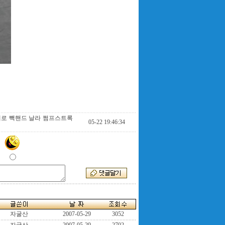
레로 빽핸드 날라 쩜프스트록
05-22 19:46:34
자굴산
2007-05-29
3052