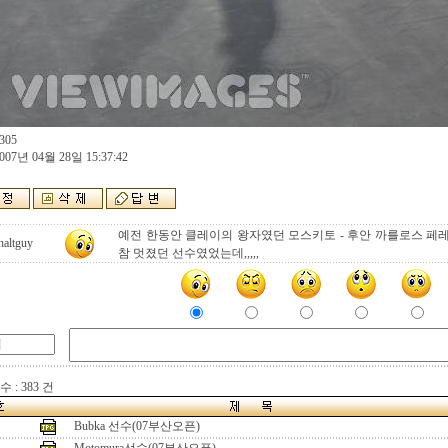
305
007년 04월 28일 15:37:42
예전 한동안 클레이의 왕자였던 모스키토 - 후안 까를로스 페
haltguy
참 멋졌던 선수였었는데,,,,,
 : 383 건
Bubka 선수(07부산오픈)