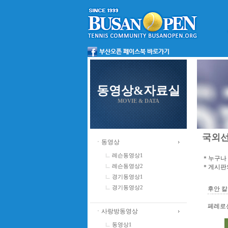
동영상&자료실
MOVIE & DATA
국외
ㆍ동영상
레슨동영상1
＊누구나 
＊게시판의
레슨동영상2
경기동영상1
경기동영상2
후안 칼
페레로선
ㆍ사랑방동영상
동영상1