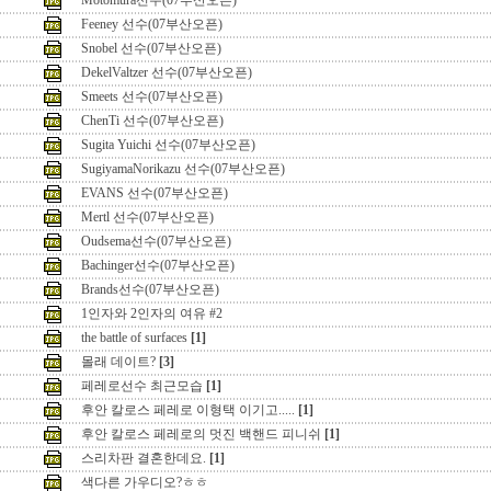
Motomura선수(07부산오픈)
Feeney 선수(07부산오픈)
Snobel 선수(07부산오픈)
DekelValtzer 선수(07부산오픈)
Smeets 선수(07부산오픈)
ChenTi 선수(07부산오픈)
Sugita Yuichi 선수(07부산오픈)
SugiyamaNorikazu 선수(07부산오픈)
EVANS 선수(07부산오픈)
Mertl 선수(07부산오픈)
Oudsema선수(07부산오픈)
Bachinger선수(07부산오픈)
Brands선수(07부산오픈)
1인자와 2인자의 여유 #2
the battle of surfaces
[1]
몰래 데이트?
[3]
페레로선수 최근모습
[1]
후안 칼로스 페레로 이형택 이기고.....
[1]
후안 칼로스 페레로의 멋진 백핸드 피니쉬
[1]
스리차판 결혼한데요.
[1]
색다른 가우디오?ㅎㅎ