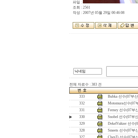
파일 :
조회 : 2561
작성 : 2007년 05월 29일 00:46:08
전체 자료수 : 383 건
333
Bubka 선수(07부
332
Motomura선수(0
331
Feeney 선수(07
▶
330
Snobel 선수(07부
329
DekelValtzer 선
328
Smeets 선수(07
327
ChenTi 선수(07