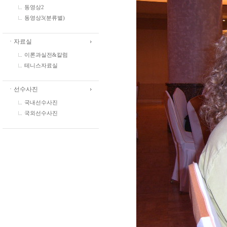
동영상2
동영상3(분류별)
ㆍ자료실
이론과실전&칼럼
테니스자료실
ㆍ선수사진
국내선수사진
국외선수사진