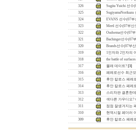
326
Sugita Yuichi 
325
SugiyamaNorika
324
EVANS 선수(07
323
Mertl 선수(07부
322
Oudsema선수(07
321
Bachinger선수(0
320
Brands선수(07부
319
1인자와 2인자의 여
318
the battle of surfaces
317
몰래 데이트?
[3]
316
페레로선수 최근
315
후안 칼로스 페레로 
314
후안 칼로스 페레
313
스리차판 결혼한데
312
색다른 가우디오?
311
점점 잘생겨지는 
310
현역시절 페더러 
309
후안 칼로스 페레