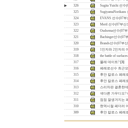
▶
326
Sugita Yuichi 
325
SugiyamaNorika
324
EVANS 선수(07
323
Mertl 선수(07부
322
Oudsema선수(07
321
Bachinger선수(0
320
Brands선수(07부
319
1인자와 2인자의 여
318
the battle of surfaces
317
몰래 데이트?
[3]
316
페레로선수 최근
315
후안 칼로스 페레로 
314
후안 칼로스 페레
313
스리차판 결혼한데
312
색다른 가우디오?
311
점점 잘생겨지는 
310
현역시절 페더러 
309
후안 칼로스 페레