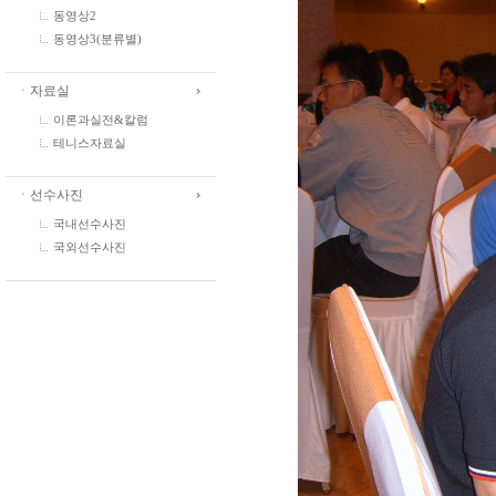
동영상2
동영상3(분류별)
ㆍ자료실
이론과실전&칼럼
테니스자료실
ㆍ선수사진
국내선수사진
국외선수사진