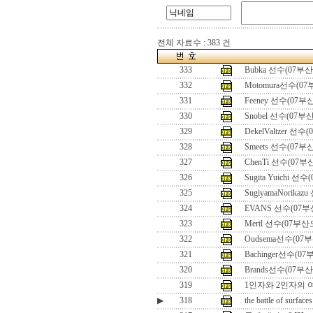
전체 자료수 : 383 건
333
Bubka 선수(07부
332
Motomura선수(0
331
Feeney 선수(07
330
Snobel 선수(07부
329
DekelValtzer 선
328
Smeets 선수(07
327
ChenTi 선수(07
326
Sugita Yuichi 
325
SugiyamaNorika
324
EVANS 선수(07
323
Mertl 선수(07부
322
Oudsema선수(07
321
Bachinger선수(0
320
Brands선수(07부
319
1인자와 2인자의 여
▶
318
the battle of surfaces