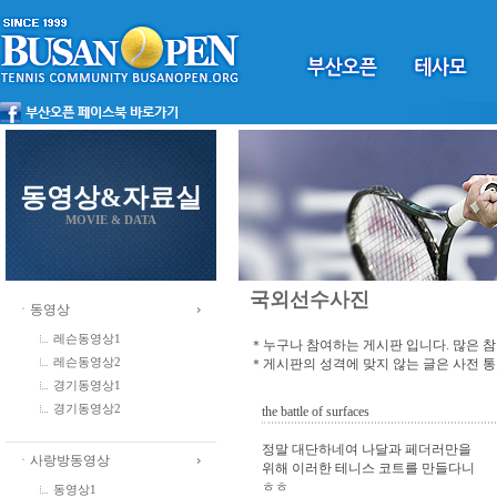
동영상&자료실
MOVIE & DATA
국외선수사진
ㆍ동영상
레슨동영상1
＊누구나 참여하는 게시판 입니다. 많은 
＊게시판의 성격에 맞지 않는 글은 사전 
레슨동영상2
경기동영상1
경기동영상2
the battle of surfaces
정말 대단하네여 나달과 페더러만을
ㆍ사랑방동영상
위해 이러한 테니스 코트를 만들다니
ㅎㅎ
동영상1