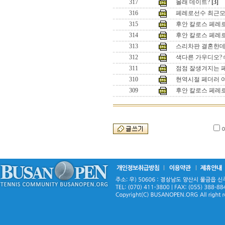
317
몰래 데이트?
[3]
316
페레로선수 최근
315
후안 칼로스 페레로 
314
후안 칼로스 페레
313
스리차판 결혼한데
312
색다른 가우디오?
311
점점 잘생겨지는 
310
현역시절 페더러 
309
후안 칼로스 페레