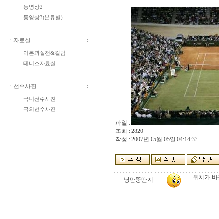
동영상2
동영상3(분류별)
ㆍ자료실
이론과실전&칼럼
테니스자료실
ㆍ선수사진
국내선수사진
국외선수사진
파일 :
조회 : 2820
작성 : 2007년 05월 05일 04:14:33
위치가 바
낭만뚱딴지