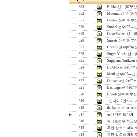
333
Bubka 선수(07부
332
Motomura선수(0
331
Feeney 선수(07
330
Snobel 선수(07부
329
DekelValtzer 선
328
Smeets 선수(07
327
ChenTi 선수(07
326
Sugita Yuichi 
325
SugiyamaNorika
324
EVANS 선수(07
323
Mertl 선수(07부
322
Oudsema선수(07
321
Bachinger선수(0
320
Brands선수(07부
319
1인자와 2인자의 여
318
the battle of surfaces
▶
317
몰래 데이트?
[3]
316
페레로선수 최근
315
후안 칼로스 페레로 
314
후안 칼로스 페레