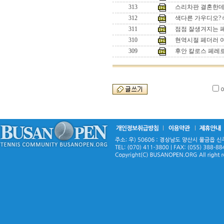
313
스리차판 결혼한데
312
색다른 가우디오?
311
점점 잘생겨지는 
310
현역시절 페더러 
309
후안 칼로스 페레