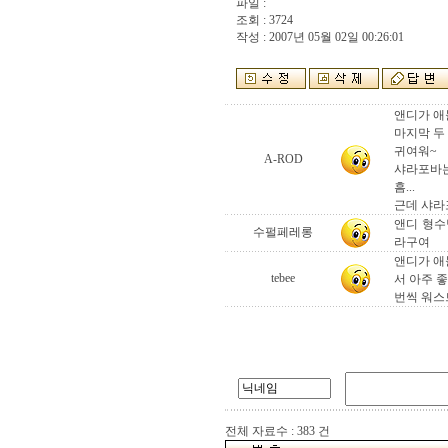
파일 :
조회 : 3724
작성 : 2007년 05월 02일 00:26:01
앤디가 애
마지막 두
귀여워~
A-ROD
샤라포바는
흠...
근데 샤라포
앤디 형수
수펄페레롱
라구여
앤디가 애
tebee
서 아주 
번씩 워스
전체 자료수 : 383 건