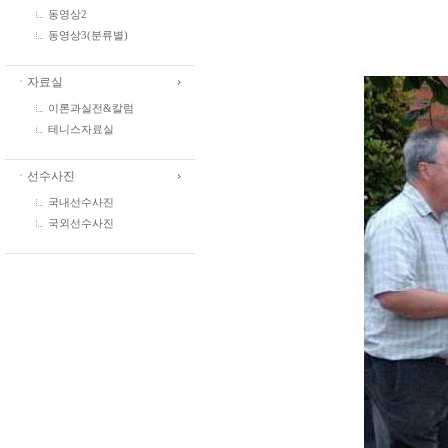
동영상2
동영상3(분류별)
ㆍ자료실
이론과실전&칼럼
테니스자료실
ㆍ선수사진
국내선수사진
국외선수사진