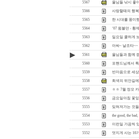
5567
울님들 낚시 좋아
5566
사랑할때의 행
5565
한 시대를 풍미했
5564
‘07 윔블던 - 
5563
일요일 쿨하게 
5562
아싸~ 날조타~~
▶
5561
울님들과 함께 캠
5560
포핸드님께서 
5559
빈마음으로 세상
5558
회색의 뒤안길
5557
ㅎㅎ 7월 정모 
5556
금요일아침 꽃잎
5555
잊혀져가는 것들 
5554
the good, the bad,
5553
이런일 가끔씩 
5552
멋지게 사는 10가