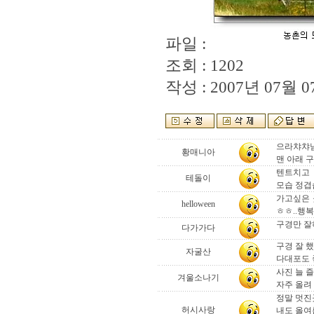
파일 :
조회 : 1202
작성 : 2007년 07월 07
으라챠챠님
황매니아
맨 아래 구
텐트치고 
테돌이
모습 정겹습
가고싶은 
helloween
ㅎㅎ..행복
구경만 잘
다가가다
구경 잘 
자굴산
다대포도 
사진 늘 
겨울소나기
자주 올려 즐거
정말 멋진곳입
허시사랑
내도 올여