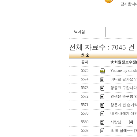
감사합니다,
전체 자료수 : 7045 건
공지
★회원정보수정(로그
5575
You are my 
5574
어디로 갈가요??
5573
항공표 구합니다
5572
인생은 뜬구름 
5571
창문에 낀 손가
5570
내 아내에게 애인
5569
사랑님~~~
[4]
5568
초 복 날에~~~
[