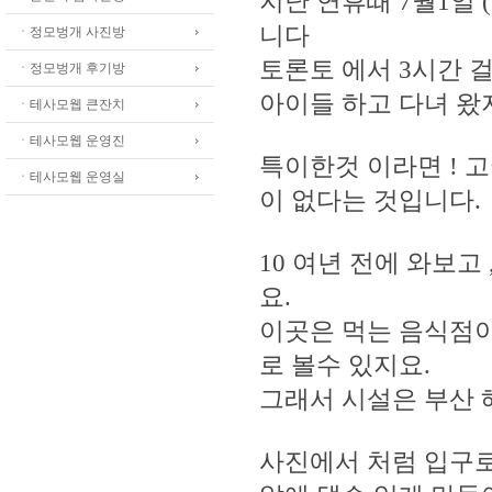
지난 연휴때 7월1일
니다
ㆍ정모벙개 사진방
토론토 에서 3시간 
ㆍ정모벙개 후기방
아이들 하고 다녀 왔
ㆍ테사모웹 큰잔치
ㆍ테사모웹 운영진
특이한것 이라면 ! 
ㆍ테사모웹 운영실
이 없다는 것입니다.
10 여년 전에 와보고
요.
이곳은 먹는 음식점이
로 볼수 있지요.
그래서 시설은 부산 
사진에서 처럼 입구로 