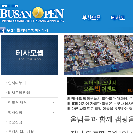
테사모웹
TESAMO WEB
ㆍ인사나누기
ㆍ테사모웹 카페
▣ 테사모 웹회원들의 도란도란 대화방, 수
ㆍ정모 벙개 방
▣ 홈페이지에 가입한 회원은 누구나 테
▣ 다른 싸이트로 직접 이동을 유도하는 링
ㆍ벙개신청
울님들과 함께 캠핑을 
ㆍ정모신청
ㆍ큰잔치 참가신청