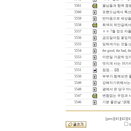
5561
울님들과 함께 캠핑을
5560
포핸드님께서 특
5559
빈마음으로 세상을
5558
회색의 뒤안길에
5557
ㅎㅎ 7월 정모 카
5556
금요일아침 꽃잎차
5555
잊혀져가는 것들 (
5554
the good, the bad, th
5553
이런일 가끔씩 있
5552
멋지게 사는 10가지 
5551
점점.....
[2]
5550
부부가 함께보면 
5549
강해지기위해서는
5548
괌에서 온 당구 미녀.
5547
변함없는 우정과 사
5546
기분 좋은날.!
[13]
[41]
[42]
[4
[prev]