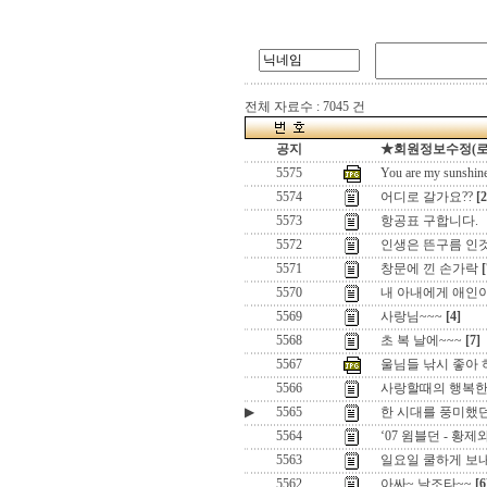
전체 자료수 : 7045 건
공지
★회원정보수정(로그인
5575
You are my su
5574
어디로 갈가요??
[2
5573
항공표 구합니다.
5572
인생은 뜬구름 인
5571
창문에 낀 손가락
[
5570
내 아내에게 애인이 
5569
사랑님~~~
[4]
5568
초 복 날에~~~
[7]
5567
울님들 낚시 좋아 
5566
사랑할때의 행복
▶
5565
한 시대를 풍미했던
5564
‘07 윔블던 - 황
5563
일요일 쿨하게 보
5562
아싸~ 날조타~~
[6