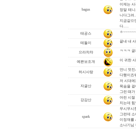
이제는 사진
bagus
정말 테니
니다그려...
지금같으면
다......
ㅎ~~~~
태공스
끝내 내 사
테돌이
ㅋㅋㅋ 글케
으라챠챠
이 귀한 
예쁜보조개
언니 멋진
허시사랑
다행이죠
저 시대에
자굴산
목숨을 걸어
그런 때가 
어린 시절
강감산
치는데 힘껏
무시무시한
그런데 소
spark
이정재를 
소나기님 