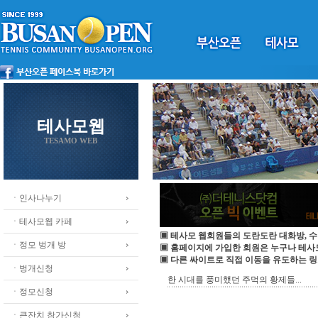
테사모웹
TESAMO WEB
ㆍ인사나누기
ㆍ테사모웹 카페
▣ 테사모 웹회원들의 도란도란 대화방, 수
ㆍ정모 벙개 방
▣ 홈페이지에 가입한 회원은 누구나 테
▣ 다른 싸이트로 직접 이동을 유도하는 링
ㆍ벙개신청
한 시대를 풍미했던 주먹의 황제들...
ㆍ정모신청
ㆍ큰잔치 참가신청