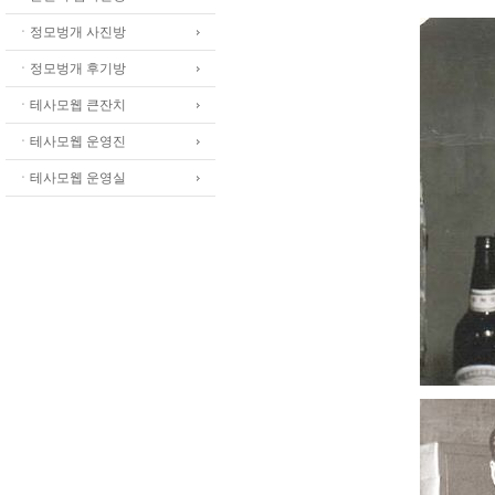
ㆍ정모벙개 사진방
ㆍ정모벙개 후기방
ㆍ테사모웹 큰잔치
ㆍ테사모웹 운영진
ㆍ테사모웹 운영실