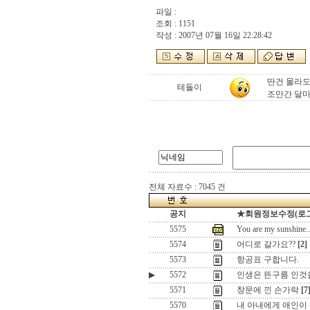
파일 :
조회 : 1151
작성 : 2007년 07월 16일 22:28:42
딴건 몰라도
테돌이
조만간 달마
전체 자료수 : 7045 건
공지
★회원정보수정(로그인)
5575
You are my sun
5574
어디로 갈가요??
[2]
5573
항공표 구합니다.
▶
5572
인생은 뜬구름 인것
5571
창문에 낀 손가락
[7
5570
내 아내에게 애인이 