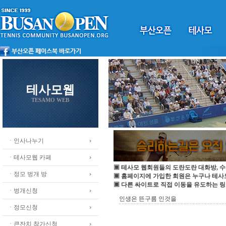
테사모웹
TESAMO WEB
ㆍ인사나누기
ㆍ테사모웹 카페
▣ 테사모 웹회원들의 도란도란 대화방, 수
ㆍ정모 벙개 방
▣ 홈페이지에 가입한 회원은 누구나 테
▣ 다른 싸이트로 직접 이동을 유도하는 링
ㆍ벙개신청
인생은 뜬구름 인것을
ㆍ정모신청
ㆍ큰잔치 참가신청