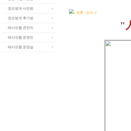
ㆍ정모벙개 사진방
♪ 초혼 - 민지 ♬
ㆍ정모벙개 후기방
"
ㆍ테사모웹 큰잔치
ㆍ테사모웹 운영진
ㆍ테사모웹 운영실