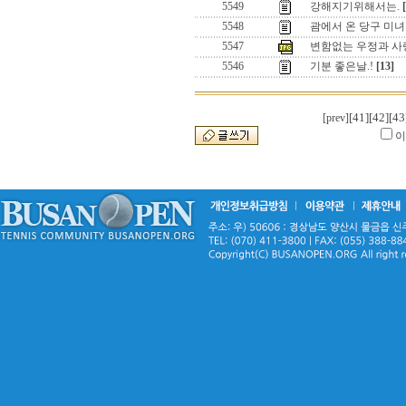
5549
강해지기위해서는.
5548
괌에서 온 당구 미녀..
5547
변함없는 우정과 사랑
5546
기분 좋은날.!
[13]
[41]
[42]
[43
[prev]