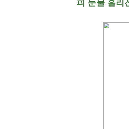
피 눈물 흘리