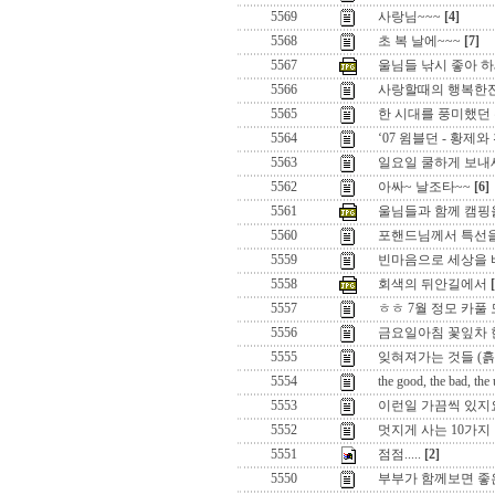
5569
사랑님~~~
[4]
5568
초 복 날에~~~
[7]
5567
울님들 낚시 좋아 하
5566
사랑할때의 행복한
5565
한 시대를 풍미했던 
5564
‘07 윔블던 - 황제
5563
일요일 쿨하게 보내
5562
아싸~ 날조타~~
[6]
5561
울님들과 함께 캠핑을
5560
포핸드님께서 특선
5559
빈마음으로 세상을
5558
회색의 뒤안길에서
5557
ㅎㅎ 7월 정모 카풀
5556
금요일아침 꽃잎차
5555
잊혀져가는 것들 (흙
5554
the good, the bad, the
5553
이런일 가끔씩 있지
5552
멋지게 사는 10가지 비
5551
점점.....
[2]
5550
부부가 함께보면 좋