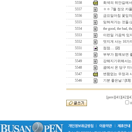
5558
회색의 뒤안길에
5557
ㅎㅎ 7월 정모 카
5556
금요일아침 꽃잎차
5555
잊혀져가는 것들 (
5554
the good, the bad, th
5553
이런일 가끔씩 있
5552
멋지게 사는 10가지 
5551
점점.....
[2]
5550
부부가 함께보면 
5549
강해지기위해서는
5548
괌에서 온 당구 미녀.
5547
변함없는 우정과 사
5546
기분 좋은날.!
[13]
[41]
[42]
[4
[prev]