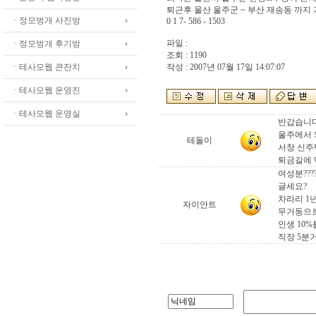
퇴근후 울산 울주군 ~ 부산 재송동 까지
ㆍ정모벙개 사진방
0 1 7- 586 - 1503
파일 :
ㆍ정모벙개 후기방
조회 : 1190
ㆍ테사모웹 큰잔치
작성 : 2007년 07월 17일 14:07:07
ㆍ테사모웹 운영진
ㆍ테사모웹 운영실
반갑습니다
울주에서 
테돌이
서창 신주
퇴금길에 
여성분????
글세요?
차라리 1
자이안트
무거동으로
인생 10
직장 5분