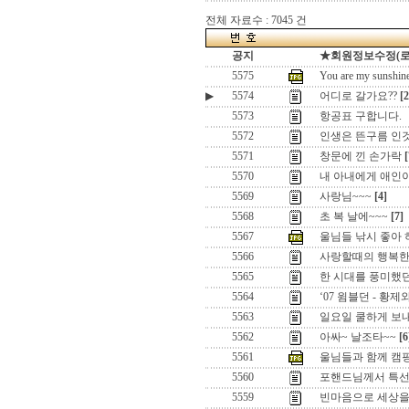
전체 자료수 : 7045 건
공지
★회원정보수정(로그인
5575
You are my su
▶
5574
어디로 갈가요??
[2
5573
항공표 구합니다.
5572
인생은 뜬구름 인
5571
창문에 낀 손가락
[
5570
내 아내에게 애인이 
5569
사랑님~~~
[4]
5568
초 복 날에~~~
[7]
5567
울님들 낚시 좋아 
5566
사랑할때의 행복
5565
한 시대를 풍미했던
5564
‘07 윔블던 - 황
5563
일요일 쿨하게 보
5562
아싸~ 날조타~~
[6
5561
울님들과 함께 캠핑을
5560
포핸드님께서 특
5559
빈마음으로 세상을