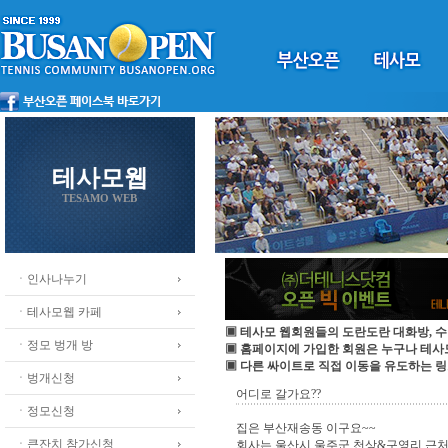
테사모웹
TESAMO WEB
ㆍ인사나누기
ㆍ테사모웹 카페
▣ 테사모 웹회원들의 도란도란 대화방, 수
ㆍ정모 벙개 방
▣ 홈페이지에 가입한 회원은 누구나 테
▣ 다른 싸이트로 직접 이동을 유도하는 링
ㆍ벙개신청
어디로 갈가요??
ㆍ정모신청
집은 부산재송동 이구요~~
ㆍ큰잔치 참가신청
회사는 울산시 울주군 천상&구영리 근처