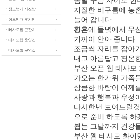
솜털 구름 사이로 한
지질한 비구름에 농
ㆍ정모벙개 사진방
늘어 갑니다
ㆍ정모벙개 후기방
황혼에 들녘에서 무심
ㆍ테사모웹 큰잔치
기꺼이 안아 줍니다
ㆍ테사모웹 운영진
조금씩 자리를 잡아
ㆍ테사모웹 운영실
내고 아름답고 평온한
부산 오픈 웹 테사모
가오는 한가위 가족
상큼한 바람이 어께
사랑과 행복과 우정이
다시한번 보여드릴것
으로 준비 하도록 
뵙는 그날까지 건강들
부산 웹 테사모 화이