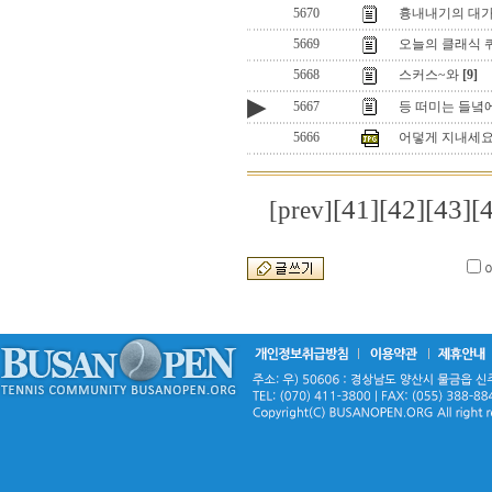
5670
흉내내기의 대가
5669
오늘의 클래식 퀴즈는
5668
스커스~와
[9]
▶
5667
등 떠미는 들녘에서
5666
어덯게 지내세요
[41]
[42]
[43]
[
[prev]