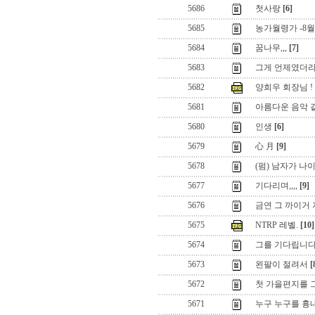
5686
첫사랑
[6]
5685
농가월령가 -8월
5684
꿈나무,,,
[7]
5683
그게 언제였더라
5682
양희우 회장님 !
5681
아름다운 음악 같
5680
인생
[6]
5679
心 月
[9]
5678
(펌) 남자가 나
5677
기다리며,,,,
[9]
5676
금연 그 까이거 지
5675
NTRP 레벨.
[10]
5674
그를 기다립니
5673
왼팔이 절려서
[
5672
첫 가을편지를 
5671
누구 누구를 흉