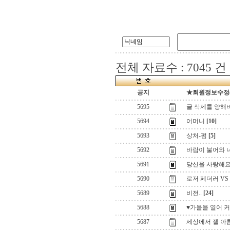
전체 자료수 : 7045 건
공지
★회원정보수정(로
5695
글 삭제를 양해
5694
어머니
[10]
5693
상처-펌
[5]
5692
바람이 불어와 
5691
당신을 사랑해
5690
로저 페더러 VS
5689
비전..
[24]
5688
♥가을을 열어 
5687
세상에서 젤 아름