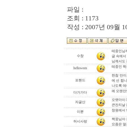
파일 :
조회 : 1173
작성 : 2007년 09월 10
테중인님께
수창
글 속에서
님께서도 
테중인 짝꿍
helloween
한참 만이
포핸드
에 선 합
나도록 애
예 오랜만
다가가다
오랫마이
자굴산
큰잔치날 
창원에서 만나
이뿐
짝꿍님아 
허시사랑
요즘은 얼