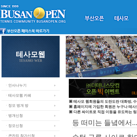
테사모웹
TESAMO WEB
ㆍ인사나누기
ㆍ테사모웹 카페
▣ 테사모 웹회원들의 도란도란 대화방, 수
ㆍ정모 벙개 방
▣ 홈페이지에 가입한 회원은 누구나 테
▣ 다른 싸이트로 직접 이동을 유도하는 링
ㆍ벙개신청
등 떠미는 들녘에서....
ㆍ정모신청
ㆍ큰잔치 참가신청