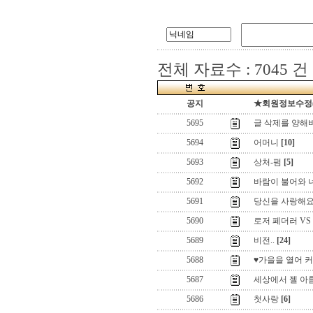
전체 자료수 : 7045 건
공지
★회원정보수정(로
5695
글 삭제를 양해
5694
어머니
[10]
5693
상처-펌
[5]
5692
바람이 불어와 
5691
당신을 사랑해
5690
로저 페더러 VS
5689
비전..
[24]
5688
♥가을을 열어 
5687
세상에서 젤 아름
5686
첫사랑
[6]