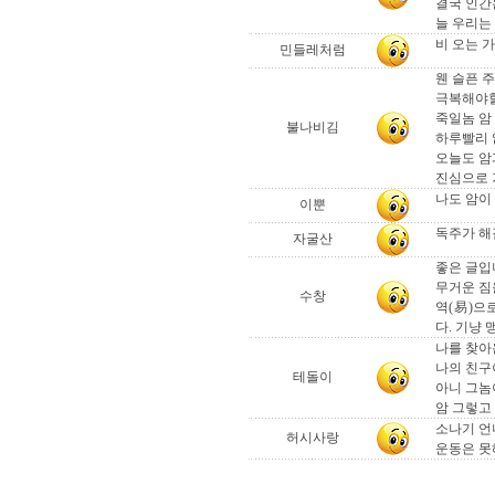
결국 인간
늘 우리는
비 오는 가
민들레처럼
웬 슬픈 주제 암
극복해야할
죽일놈 암
불나비김
하루빨리 
오늘도 암
진심으로 
나도 암이
이뿐
독주가 해
자굴산
좋은 글입
무거운 짐
수창
역(易)으
다. 기냥 
나를 찾아
나의 친구
테돌이
아니 그놈이
암 그렇고 말
소나기 언
허시사랑
운동은 못해