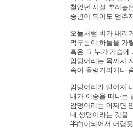
철없던 시절 뿌려놓은
중년이 되어도 멈추
오늘처럼 비가 내리
먹구름이 하늘을 가릴
혹은 그 누가 가슴에
암덩어리는 목까지 
속이 울렁거리거나 
암덩어리가 떨어져 
내가 이승을 떠나는 
암덩어리는 어쩌면 
내 생명이라는 것을
半白이되어서 어렴풋