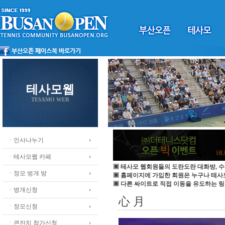
테사모웹
TESAMO WEB
ㆍ인사나누기
ㆍ테사모웹 카페
▣ 테사모 웹회원들의 도란도란 대화방, 수
ㆍ정모 벙개 방
▣ 홈페이지에 가입한 회원은 누구나 테
▣ 다른 싸이트로 직접 이동을 유도하는 링
ㆍ벙개신청
心 月
ㆍ정모신청
ㆍ큰잔치 참가신청