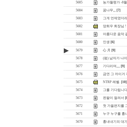
5685
농가월령가 -8월
5684
꿈나무,,,
[7]
5683
그게 언제였더라
5682
양희우 회장님 !
5681
아름다운 음악 같
5680
인생
[6]
▶
5679
心 月
[9]
5678
(펌) 남자가 나
5677
기다리며,,,,
[9]
5676
금연 그 까이거 지
5675
NTRP 레벨.
[10]
5674
그를 기다립니
5673
왼팔이 절려서
[
5672
첫 가을편지를 
5671
누구 누구를 흉
5670
흉내내기의 대가