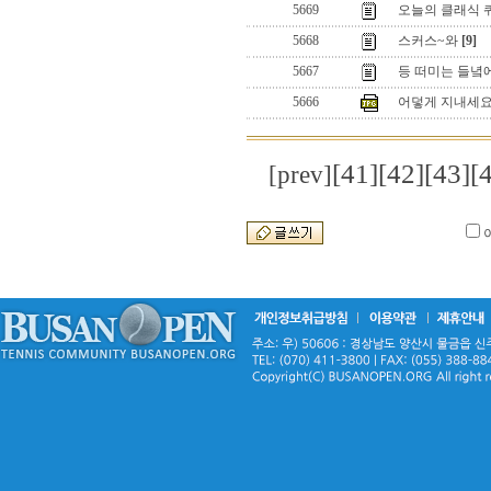
5669
오늘의 클래식 퀴즈는
5668
스커스~와
[9]
5667
등 떠미는 들녘에서
5666
어덯게 지내세요
[41]
[42]
[43]
[
[prev]