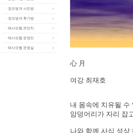
ㆍ정모벙개 사진방
ㆍ정모벙개 후기방
ㆍ테사모웹 큰잔치
ㆍ테사모웹 운영진
ㆍ테사모웹 운영실
心 月
여강 최재호
내 몸속에 치유될 수
암덩어리가 자리 잡
나와 함께 사십 성상