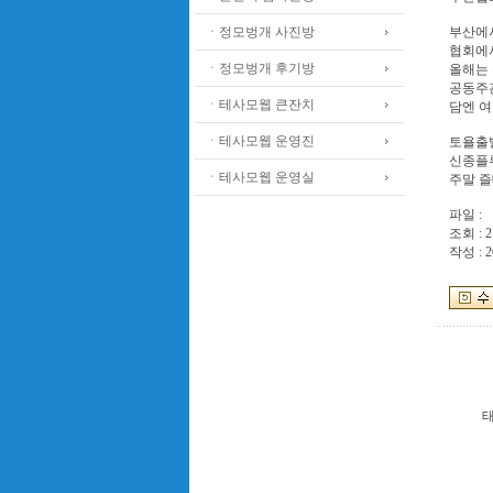
ㆍ정모벙개 사진방
부산에서
협회에
ㆍ정모벙개 후기방
올해는 
공동주
ㆍ테사모웹 큰잔치
담엔 여
ㆍ테사모웹 운영진
토욜출발
신종플
ㆍ테사모웹 운영실
주말 즐
파일 :
조회 : 2
작성 : 2