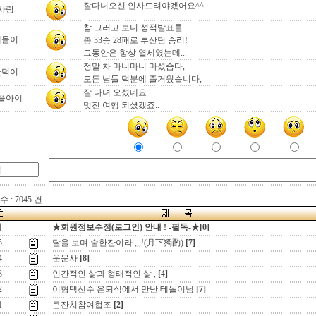
잘다녀오신 인사드려야겠어요^^
사랑
참 그러고 보니 성적발표를...
테돌이
총 33승 28패로 부산팀 승리!
그동안은 항상 열세였는데...
정말 차 마니마니 마셨슴다,
만덕이
모든 님들 덕분에 즐거웠습니다,
잘 다녀 오셨네요.
플아이
멋진 여행 되셨겠죠..
 : 7045 건
지
★회원정보수정(로그인) 안내 ! -필독-★[0]
5
달을 보며 술한잔이라 ,,,!(月下獨酌)
[7]
4
운문사
[8]
3
인간적인 삶과 형태적인 삶 ,
[4]
2
이형택선수 은퇴식에서 만난 테돌이님
[7]
1
큰잔치참여협조
[2]