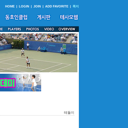
HOME
|
LOGIN
|
JOIN
|
ADD FAVORITE
|
쪽지
테돌이