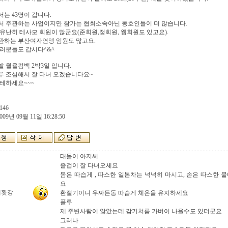
는 43명이 갑니다.
서 주관하는 사업이지만 참가는 협회소속아닌 동호인들이 더 많습니다.
유난히 테사모 회원이 많군요(준회원,정회원, 웹회원도 있고요).
관하는 부산여자연맹 임원도 많고요.
러분들도 갑시다^&^
 월욜컴백 2박3일 입니다.
루 조심해서 잘 다녀 오겠습니다요~
테하세요~~~
146
009년 09월 11일 16:28:50
태돌이 아저씨
즐겁이 잘 다녀오세요
몸은 따습게 , 따스한 일본차는 넉넉히 마시고, 손은 따스한 물
요
태홧강
환절기이니 우짜든동 따습게 체온을 유지하세요
플루
제 주변사람이 앓았는데 감기쳐름 가벼이 나을수도 있더군요
그러나