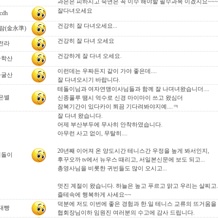
과은은 피하시고 숙면은 꼭 이수 해야할 필수과목 이겠지요~~~
잘다녀오세요
cdh
건강히 잘 다녀오세요...
람(金永準)
건강히 잘 다녀 오세요
전라
건강하게 잘 다녀 오세요.
승학산
이런데는 우짜든지 같이 가야 좋은데....
자굴산
잘 다녀오시기 바랍니다.
테돌이님과 여자연맹이사님들과 함께 잘 나뎌녀왔습니더....
은별
신종풀루 땜시 억수로 신경 마이마이 쓰고 왔심더
잠복기간이 있다카이 쬐끔 기다려봐야지예....ㅋ
잘 다녀 왔습니다.
어제 부산부두에 무사히 안착하였습니다.
아무런 사고 없이, 무탈히....
20년째 이어져 온 양도시간 테니스간 우정을 높게 봐서인지,
테돌이
후꾸오까 tv에서 뉴우스 때리고, 서일본신문에 보도 되고...
총영사님을 비롯한 귀빈들도 많이 오시고...
멋진 계절이 왔습니다. 하늘은 높고 푸르고 맑고 우리는 살찌고.
즐테속에 행복하게 사세요~~
덕분에 저도 이번에 좋은 경험과 한.일 테니스 교류의 뜨거움을
대빵
협회장님이하 임원진 여러분의 수고에 감사 드립니다.