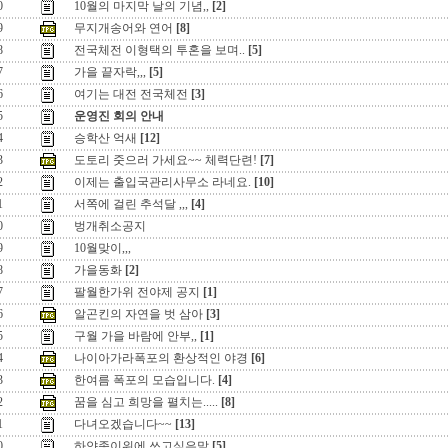
0
10월의 마지막 날의 기념,,
[2]
9
무지개송어와 연어
[8]
8
전국체전 이형택의 투혼을 보며..
[5]
7
가을 끝자락,,,
[5]
6
여기는 대전 전국체전
[3]
5
운영진 회의 안내
4
승학산 억새
[12]
3
도토리 줏으러 가세요~~ 체력단련!
[7]
2
이제는 출입국관리사무소 라네요.
[10]
1
서쪽에 걸린 추석달 ,,,
[4]
0
벙개취소공지
9
10월맞이,,,
8
가을동화
[2]
7
팔월한가위 전야제 공지
[1]
6
알곤킨의 자연을 벗 삼아
[3]
5
구월 가을 바람에 안부,,
[1]
4
나이아가라폭포의 환상적인 야경
[6]
3
한여름 폭포의 모습입니다.
[4]
2
꿈을 심고 희망을 펼치는.....
[8]
1
다녀오겠습니다~~
[13]
0
하얀종이위에 쓰고싶은말
[5]