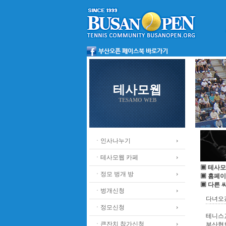
테사모웹
TESAMO WEB
ㆍ인사나누기
ㆍ테사모웹 카페
▣ 테사모
ㆍ정모 벙개 방
▣ 홈페이
▣ 다른 
ㆍ벙개신청
다녀오
ㆍ정모신청
테니스
ㆍ큰잔치 참가신청
부산협회