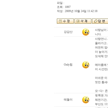
파일 :
조회 : 1897
작성 : 2009년 10월 24일 11:42:18
사랑님이 
강감산
니다.
사랑언니..
올라가고..
여전히 맘
더 높아가
도대체 안
Only힘
메마름에 
이 시간만
아쉬운 이
멋진 틈새
모~다~ 존
윗쪽엔 가
테돌이
체전기간,
부산도 11