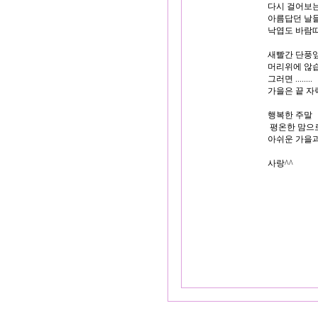
다시 걸어보는
아름답던 날들
낙엽도 바람따
새빨간 단풍잎
머리위에 않습
그러면 ........

가을은 끝 자
행복한 주말 

 평온한 맘으로
아쉬운 가을과
사랑^^
