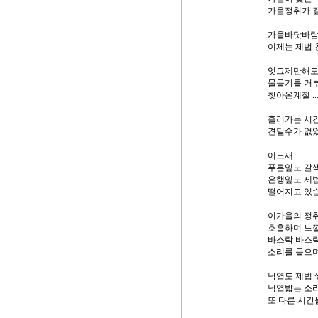
가을정취가 깊
가을바닷바람
이제는 제법 
엇그제만해도 
물들기를 거부
찾아온계절 ...
흘러가는 시간
견딜수가 없었
어느새....

푸른잎도 갈색
은행잎도 제법
떨어지고 있습니
이가을의 정취
호흡하며 느낄
바스락 바스락 
소리를 들으며
낙엽도 제법 
낙엽밟는 소리
또 다른 시간