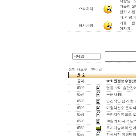
사랑님 !
가을엔 절대
으라차차
괜히 시련
다. 이넘이
가을...
허시사랑
어져요,,,
전체 자료수 : 7045 건
공지
★회원정보수정(로그인
6595
달을 보며 술한잔이라
6594
운문사
[8]
6593
인간적인 삶과 형태
6592
이형택선수 은퇴식
6591
큰잔치참여협조
[2
6590
10월의 마지막 날의
6589
무지개송어와 연
6588
전국체전 이형택의 