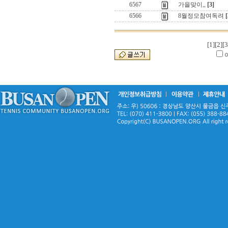
6567
가을맞이,,
[3]
6566
8월정모참여독려
[
[1]
[2]
[3