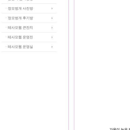
ㆍ정모벙개 사진방
ㆍ정모벙개 후기방
ㆍ테사모웹 큰잔치
ㆍ테사모웹 운영진
ㆍ테사모웹 운영실
가을이 늦은 