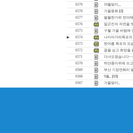
6579
10월맞이,,,
6578
가을동화
[2]
6577
팔월한가위 전야제
6576
알곤킨의 자연을 
6575
구월 가을 바람에 안
▶
6574
나이아가라폭포의 
6573
한여름 폭포의 모
6572
꿈을 심고 희망을 펼치
6571
다녀오겠습니다~~
6570
하얀종이위에 쓰
6569
부산 기장연화리 
6568
9월,,
[13]
6567
가을맞이,,