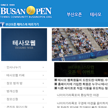
테사모웹
TESAMO WEB
ㆍ인사나누기
ㆍ테사모웹 카페
▣ 테사모 웹회원들의 도란도란 대화방, 수
ㆍ정모 벙개 방
▣ 홈페이지에 가입한 회원은 누구나 테
▣ 다른 싸이트로 직접 이동을 유도하는 링
ㆍ벙개신청
나이아가라폭포의 환상적인 야경
ㆍ정모신청
나이아가라폭포 구경에 야경을 음미하지 않고
ㆍ큰잔치 참가신청
잘 차려진 밥상에 젓가락이 빠진 듯하여 슬