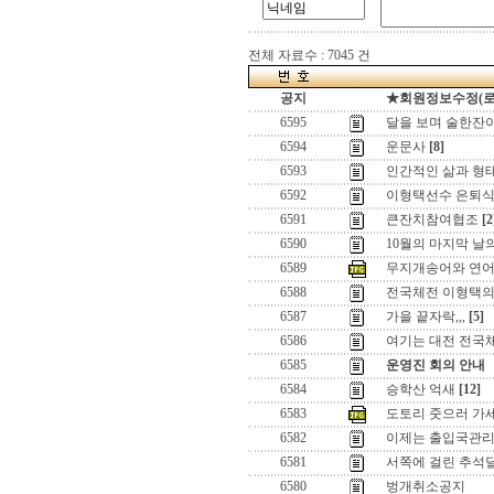
전체 자료수 : 7045 건
공지
★회원정보수정(로그인
6595
달을 보며 술한잔이라
6594
운문사
[8]
6593
인간적인 삶과 형태
6592
이형택선수 은퇴식
6591
큰잔치참여협조
[2
6590
10월의 마지막 날의
6589
무지개송어와 연
6588
전국체전 이형택의 
6587
가을 끝자락,,,
[5]
6586
여기는 대전 전국
6585
운영진 회의 안내
6584
승학산 억새
[12]
6583
도토리 줏으러 가세
6582
이제는 출입국관리
6581
서쪽에 걸린 추석달 ,
6580
벙개취소공지