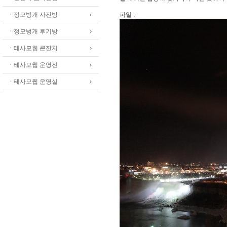
ㆍ정모벙개 사진방
파일 :
ㆍ정모벙개 후기방
ㆍ테사모웹 큰잔치
ㆍ테사모웹 운영진
ㆍ테사모웹 운영실