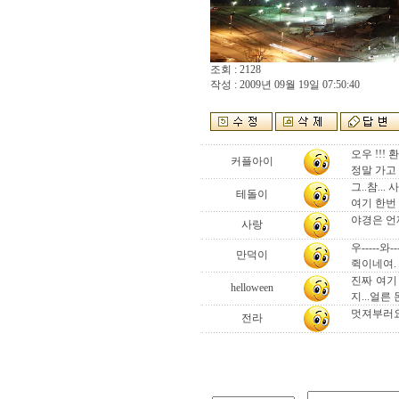
조회 : 2128
작성 : 2009년 09월 19일 07:50:40
오우 !!! 
커플아이
정말 가고
그..참..
테돌이
여기 한번 
야경은 언
사랑
우-----와--
만덕이
쥑이네여.
진짜 여기
helloween
지...얼른
멋져부러요 .
전라