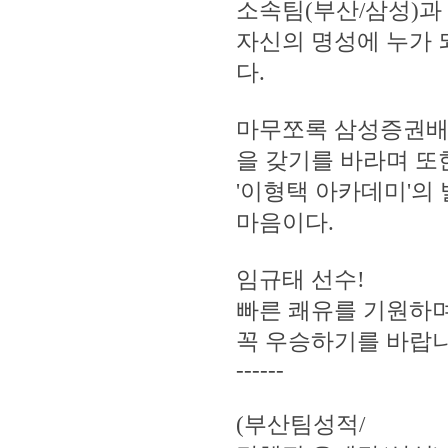
소속팀(부산/삼성)과
자신의 명성에 누가 
다.
마무쪼록 삼성증권배
을 갖기를 바라며 또
'이형택 아카데미'의
마음이다.
임규태 선수!
빠른 쾌유를 기원하
꼭 우승하기를 바랍니
------
(부산팀성적/