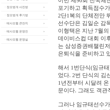
이번 제90회 전국체
포기하고 획득점수가
ㆍ정모벙개 사진방
2단1복의 단체전만 
ㆍ정모벙개 후기방
선수단은 김일순 감독
ㆍ테사모웹 큰잔치
이형택은 지난 7월의
ㆍ테사모웹 운영진
데이비스컵 대회 이후 
ㆍ테사모웹 운영실
는 삼성증권배챌린
은퇴식을 준비하고 있
해서 1번단식(임규태
었다. 2번 단식의 
1년전부터 시달려 온
문이다. 그래도 객관
그러나 임규태선수가 