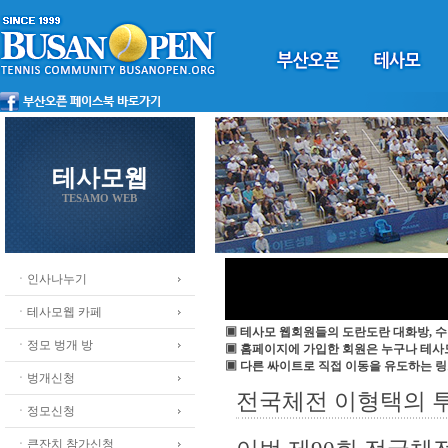
테사모웹
TESAMO WEB
ㆍ인사나누기
ㆍ테사모웹 카페
▣ 테사모 웹회원들의 도란도란 대화방, 수
ㆍ정모 벙개 방
▣ 홈페이지에 가입한 회원은 누구나 테
▣ 다른 싸이트로 직접 이동을 유도하는 링
ㆍ벙개신청
전국체전 이형택의 투
ㆍ정모신청
ㆍ큰잔치 참가신청