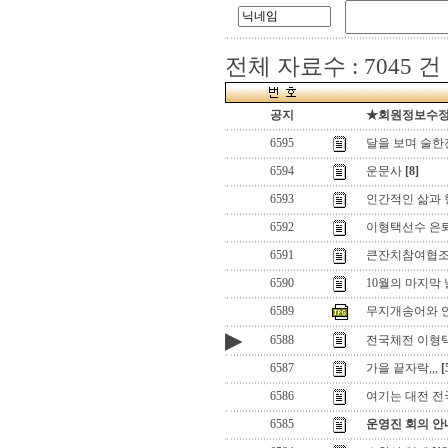
전체 자료수 : 7045 건
공지
★회원정보수정(로
6595
달을 보며 술한잔
6594
운문사
[8]
6593
인간적인 삶과 
6592
이형택선수 은
6591
큰잔치참여협
6590
10월의 마지막 
6589
무지개송어와 
▶
6588
전국체전 이형택
6587
가을 끝자락,,,
[
6586
여기는 대전 
6585
운영진 회의 안