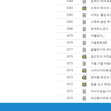
6584
승학산 억새
[12
6583
도토리 줏으러 
6582
이제는 출입국
6581
서쪽에 걸린 추석달
6580
벙개취소공지
6579
10월맞이,,,
6578
가을동화
[2]
6577
팔월한가위 전
6576
알곤킨의 자연을
6575
구월 가을 바람에
6574
나이아가라폭포
6573
한여름 폭포의 
6572
꿈을 심고 희망을 
6571
다녀오겠습니다
6570
하얀종이위에 