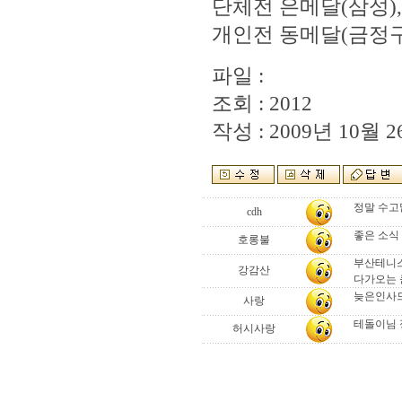
단체전 은메달(삼성),
개인전 동메달(금정구
파일 :
조회 : 2012
작성 : 2009년 10월 26
정말 수고
cdh
좋은 소식
호롱불
부산테니스
강감산
다가오는 
늦은인사드
사랑
테돌이님 정
허시사랑