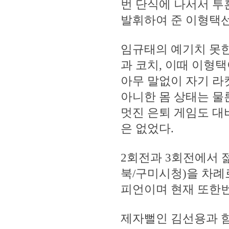
번 단식에 나서서 투
발휘하여 준 이형택선
임규태의 예기치 못한
과 코치, 이때 이형
아무 말없이 자기 라
아니한 몸 상태는 
멋진 은퇴 게임도 대
은 없었다.
2회전과 3회전에서 
북/구미시청)을 차례
피언이며 현재 또한번
제자뻘인 김선용과 함