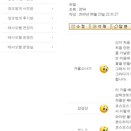
파일 :
ㆍ정모벙개 사진방
조회 : 2054
작성 : 2010년 09월 25일 22:31:27
ㆍ정모벙개 후기방
ㆍ테사모웹 큰잔치
ㆍ테사모웹 운영진
신이 처음
ㆍ테사모웹 운영실
처음 만든
좀 가날픈 
또 마음에
꽃을 만들
겨울소나기
그래서 이
그러다가 
합니다.
이 가을 
삼락코트으
작품은 
코스모스 
강감산
서 이렇게
파아란 물
흐드러지게
코스모스는
ㅂㄴㅅ