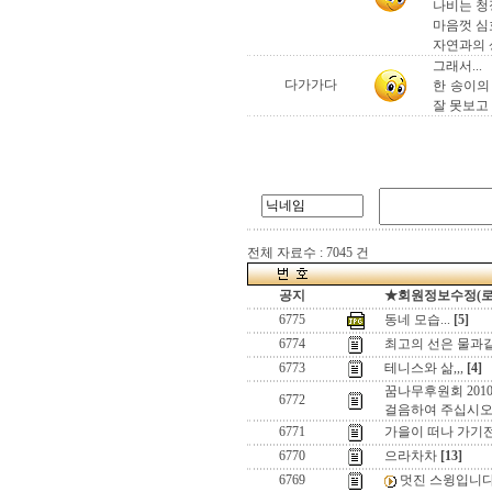
나비는 청
마음껏 심
자연과의 
그래서...
다가가다
한 송이의
잘 못보고
전체 자료수 : 7045 건
공지
★회원정보수정(로그인
6775
동네 모습...
[5]
6774
최고의 선은 물과
6773
테니스와 삶,,,
[4]
꿈나무후원회 201
6772
걸음하여 주십시
6771
가을이 떠나 가기전
6770
으라차차
[13]
6769
멋진 스윙입니다