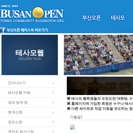
테사모웹
TESAMO WEB
ㆍ인사나누기
ㆍ테사모웹 카페
▣ 테사모 웹회원들의 도란도란 대화방, 수
ㆍ정모 벙개 방
▣ 홈페이지에 가입한 회원은 누구나 테
▣ 다른 싸이트로 직접 이동을 유도하는 링
ㆍ벙개신청
가을길1
ㆍ정모신청
ㆍ큰잔치 참가신청