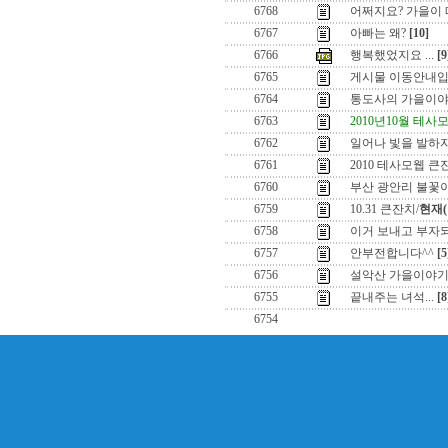
6768
어쩌지요? 가을이 떠
6767
아빠는 왜?
[10]
6766
행복했었지요 ...
[9
6765
게시물 이동안내입
6764
통도사의 가을이
6763
2010년10월 테
6762
일어나 빛을 발하자 
6761
2010 테사모웹 
6760
부산 광안리 불꽃
6759
10.31 큰잔치/
현재(
6758
이거 보내고 부자
6757
안부전합니다^^
[5
6756
설악산 가을이야
6755
끝내주는 녀석...
[8
6754