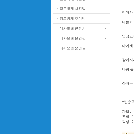
ㆍ정모벙개 사진방
엄마가 
ㆍ정모벙개 후기방
나를 
ㆍ테사모웹 큰잔치
냉장고
ㆍ테사모웹 운영진
나에게 
ㆍ테사모웹 운영실
강아지
나랑 
아빠는
*방송극
파일 :
조회 : 1
작성 : 2