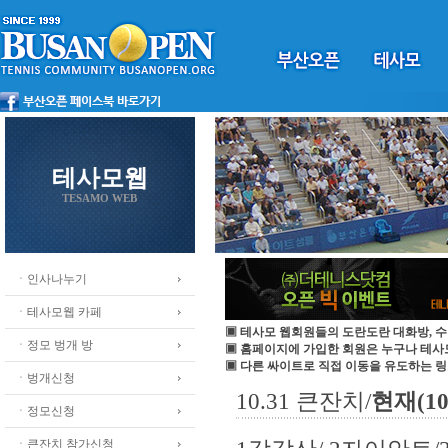
테사모웹
TESAMO WEB
ㆍ인사나누기
ㆍ테사모웹 카페
▣ 테사모 웹회원들의 도란도란 대화방, 수
ㆍ정모 벙개 방
▣ 홈페이지에 가입한 회원은 누구나 테
▣ 다른 싸이트로 직접 이동을 유도하는 링
ㆍ벙개신청
10.31 큰잔치/
현재(1
ㆍ정모신청
ㆍ큰잔치 참가신청