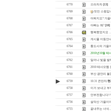
6770
으라차차
[13]
6769
멋진 스윙입니
6768
어쩌지요? 가을이
6767
아빠는 왜?
[10]
6766
행복했었지요 ..
6765
게시물 이동안
6764
통도사의 가을
6763
2010년10월 
6762
일어나 빛을 발하자
6761
2010 테사모웹
6760
부산 광안리 
▶
6759
10.31 큰잔치/
현
6758
이거 보내고 부
6757
안부전합니다^
6756
설악산 가을이
6755
끝내주는 녀석..