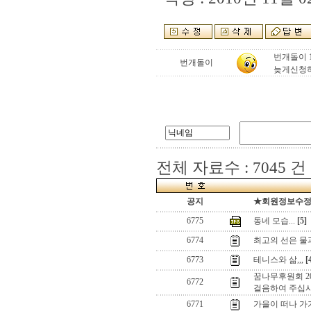
번개돌이 1
번개돌이
늦게신청하
전체 자료수 : 7045 건
공지
★회원정보수정(로
6775
동네 모습...
[5]
6774
최고의 선은 물
6773
테니스와 삶,,,
[
꿈나무후원회 2
6772
걸음하여 주십
6771
가을이 떠나 가기