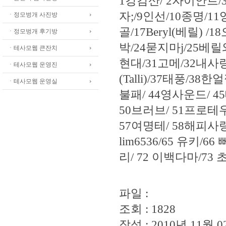
1강감산/ 2자이안트/
자;/9인선/10종명/1
ㆍ정모벙개 사진방
골/17Beryl(베릴) 
ㆍ정모벙개 후기방
박/24묻지마j/25베
ㆍ테사모웹 큰잔치
현대/31고메/32내사랑감자
ㆍ테사모웹 운영진
(Talli)/37태풍/3
ㆍ테사모웹 운영실
불패/ 44영사운드/ 4
50브러브/ 51프로테우
57여명테/ 58해피사랑/
lim6536/65 유키/6
리/ 72 이백다마/73
파일 :
조회 : 1828
작성 : 2010년 11월 02