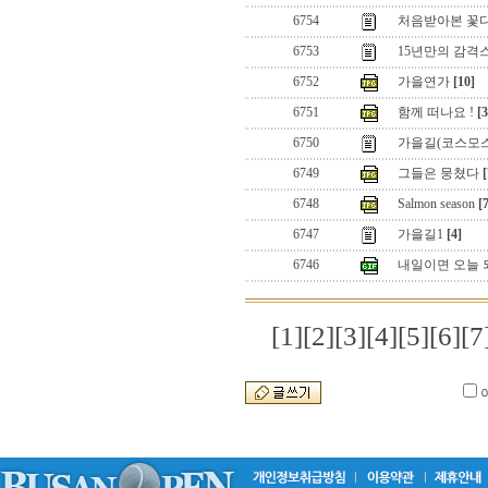
6754
처음받아본 꽃
6753
15년만의 감격스
6752
가을연가
[10]
6751
함께 떠나요 !
[3
6750
가을길(코스모스
6749
그들은 뭉쳤다
[
6748
Salmon season
[
6747
가을길1
[4]
6746
내일이면 오늘 
[1]
[2]
[3]
[4]
[5]
[6]
[7