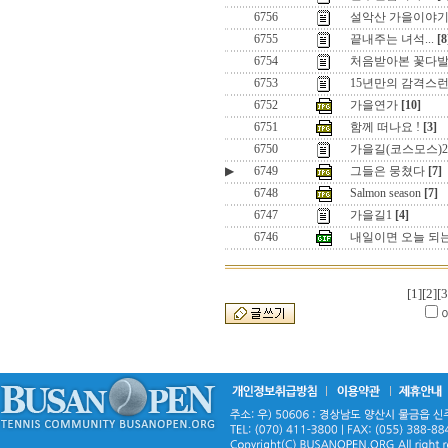
6756
설악산 가을이야
6755
끝내주는 녀석...
[8
6754
처음받아본 꽃다
6753
15년만의 감격스런 
6752
가을연가
[10]
6751
함께 떠나요 !
[3]
6750
가을길(코스모스)2
▶
6749
그들은 뭉쳤다
[7]
6748
Salmon season
[7]
6747
가을길1
[4]
6746
내일이면 오늘 되
[1]
[2]
[3