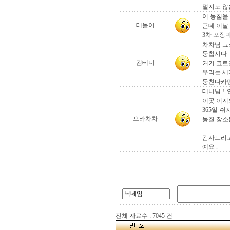
멀지도 않은
이 뭉침을 
테돌이
근데 이날 
3차 포장마
차차님 그
뭉칩시다
김테니
거기 코트
우리는 세
뭉친다카먼
테니님 !
이곳 이지요
365일 
으라차차
뭉칠 장소는
감사드리고
예요 .
전체 자료수 : 7045 건