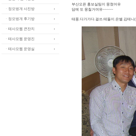
부산오픈 홍보실팀이 뭉쳤어유
ㆍ정모벙개 사진방
담에 또 뭉칠거여유~~~~~
ㆍ정모벙개 후기방
태풍.다가가다.걸쓰.테돌이.은별.김테니
ㆍ테사모웹 큰잔치
ㆍ테사모웹 운영진
ㆍ테사모웹 운영실