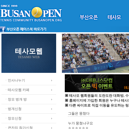
테사모웹
TESAMO WEB
ㆍ인사나누기
ㆍ테사모웹 카페
▣ 테사모 웹회원들의 도란도란 대화방, 수
ㆍ정모 벙개 방
▣ 홈페이지에 가입한 회원은 누구나 테
▣ 다른 싸이트로 직접 이동을 유도하는 링
ㆍ벙개신청
그들은 뭉쳤다
ㆍ정모신청
누가 뭉쳤냐구요
ㆍ큰잔치 참가신청
ㅎㅎㅎㅎㅎㅎ