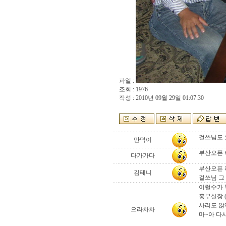
파일 :
조회 : 1976
작성 : 2010년 09월 29일 01:07:30
걸쓰님도 
만덕이
부산오픈 
다가가다
부산오픈
김테니
걸쓰님 그 
이럴수가 ! 
홍부실장 
사리도 않
으라차차
마~아 다시