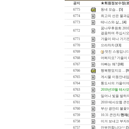
공지
★회원정보수정(로그인
6775
동네 모습...
[5]
6774
최고의 선은 물과
6773
테니스와 삶,,,
[4]
꿈나무후원회 201
6772
걸음하여 주십시
6771
가을이 떠나 가기전
6770
으라차차
[13]
6769
멋진 스윙입니다
6768
어쩌지요? 가을이 떠
6767
아빠는 왜?
[10]
6766
행복했었지요 ...
[9
6765
게시물 이동안내입
6764
통도사의 가을이
6763
2010년10월 테
6762
일어나 빛을 발하자 
6761
2010 테사모웹 
6760
부산 광안리 불꽃
6759
10.31 큰잔치/
현재(
6758
이거 보내고 부자
6757
안부전합니다^^
[5