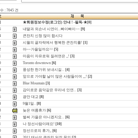
 : 7045 건
지
★회원정보수정(로그인) 안내 ! -필독-★[0]
5
내딸과 외손녀 시연이...빠이빠이~~
[9]
4
큰잔치 신청 많이 합시다
3
시월의 끝자락에서 행복한 큰잔치를!
[1]
2
아~~가을일까요^^
[5]
1
마음이 자유로워 질려면은 ,,!
[3]
0
Toronto downtown
[6]
9
풍성한 한가위 보내시길...
[4]
8
앞으로 가야할 날이 많은 사람들이여 ,,,!
[2]
7
Blue Mountain
[3]
6
감미로운 음악같은 우리네 인연...
[3]
5
광안 대교
[8]
4
9월1일..
[8]
3
늦은 여름휴가
[6]
2
벌써 가을은 아니겠지요...
[6]
1
나 정선사람이래요!
[10]
0
정선으로의 휴가,,
[6]
9
2011 테사모 큰잔치 일정 문의
[2]