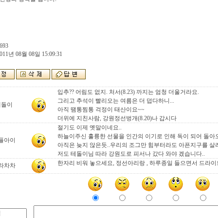
693
011년 08월 08일 15:09:31
입추?? 어림도 없지. 처서(8.23) 까지는 엄청 더울거라요.
그리고 추석이 빨리오는 여름은 더 덥다하니...
테돌이
아직 땜통찜통 걱정이 태산이요~~
더위에 지친사람, 강원정선벙개(8.20)나 갑시다
절기도 이제 옛말이네요..
하늘이주신 훌륭한 선물을 인간의 이기로 인해 독이 되어 돌아오
플아이
아직은 늦지 않은듯..우리의 조그만 힘부터라도 아픈지구를 살려
저도 테돌이님 따라 강원도로 피서나 갔다 와야 겠습니다..
한자리 비워 놓으세요, 정선아리랑 , 하루종일 들으면서 드라이브
라차차