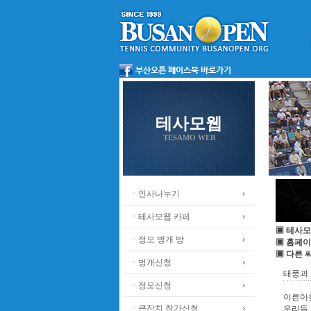
테사모웹
TESAMO WEB
ㆍ인사나누기
ㆍ테사모웹 카페
▣ 테사모
ㆍ정모 벙개 방
▣ 홈페이
▣ 다른 
ㆍ벙개신청
태풍과 
ㆍ정모신청
이른아침
ㆍ큰잔치 참가신청
우리들