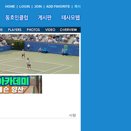
HOME
|
LOGIN
|
JOIN
|
ADD FAVORITE
|
쪽지
사랑