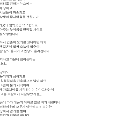
 피해를 전하는 뉴스에는
이 상하고
 시설들이 파손되고
 상황이 좋지않음을 전합니다
기꽃의 함박웃음 넉넉함으로
맞아주는 늦여름을 만끽할 사이도
을 모양입니다
아서 입춘이 오기를 고대하던 때가
만 같은데 벌써 오늘이 입추이니
참 잘도 흘러가고 인생도 흘러갑니다.
 지나고 가을에 접어든다는
다,,
 강해도
 늦더위가 심하기도
 칠월칠석을 전후하므로 밤이 되면
 바람이 불기 시작하여
터 가을채비를 시작하여야 한다고하는데
 여름 무탈하게 지날수있기를,,,,
곳에 따라 태풍의 여파로 많은 비가 내린다니
대비하여우리 모두가 이번에도 비로인한
 당하지 않기를 빌며
건강과 행복을 빕니다.