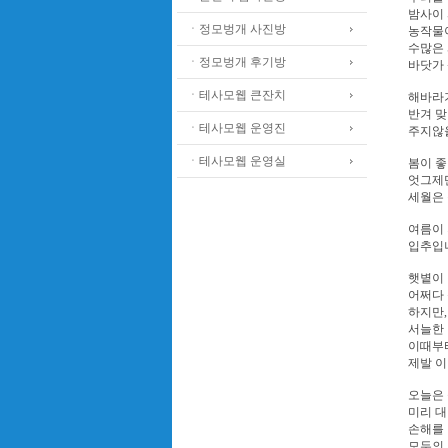
밤사이
ㆍ정모벙개 사진방
농작물
수많은
ㆍ정모벙개 후기방
바닷가
ㆍ테사모웹 큰잔치
해바라
반겨 
ㆍ테사모웹 운영진
주지않
ㆍ테사모웹 운영실
봄이 좋
엇그제
세월은 
여름이
입추입니
햇볕이
어쩌다
하지만,
서늘한
이때부
제발 이
오늘은 
미리 
손해를
모두의 