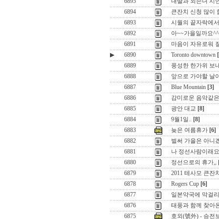
6895
내딸과 외손녀 시연
6894
큰잔치 신청 많이
6893
시월의 끝자락에서
6892
아~~가을일까요^^
6891
마음이 자유로워 질려
▶
6890
Toronto downtown
6889
풍성한 한가위 보내
6888
앞으로 가야할 날이 
6887
Blue Mountain
[3]
6886
감미로운 음악같은 
6885
광안 대교
[8]
6884
9월1일..
[8]
6883
늦은 여름휴가
[6]
6882
벌써 가을은 아니겠
6881
나 정선사람이래요
6880
정선으로의 휴가,,
6879
2011 테사모 큰잔
6878
Rogers Cup
[6]
6877
일본약국에 막걸리 
6876
태풍과 함께 찾아
6875
호외(號外) - 승전보