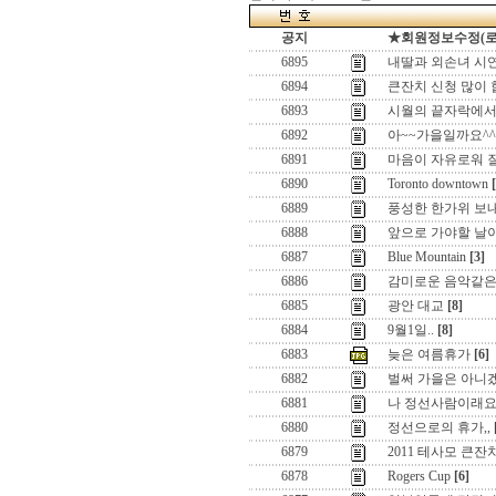
공지
★회원정보수정(로그인
6895
내딸과 외손녀 시연
6894
큰잔치 신청 많이
6893
시월의 끝자락에서
6892
아~~가을일까요^^
6891
마음이 자유로워 질려
6890
Toronto downtown
6889
풍성한 한가위 보내
6888
앞으로 가야할 날이 
6887
Blue Mountain
[3]
6886
감미로운 음악같은 
6885
광안 대교
[8]
6884
9월1일..
[8]
6883
늦은 여름휴가
[6]
6882
벌써 가을은 아니겠
6881
나 정선사람이래요
6880
정선으로의 휴가,,
6879
2011 테사모 큰잔
6878
Rogers Cup
[6]