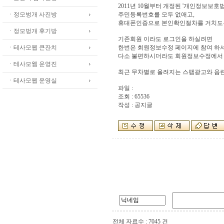
2011년 10월부터 개정된 '개인정보보호
ㆍ정모벙개 사진방
주민등록번호를 모두 없애고,
휴대폰인증으로 본인확인절차를 거치도
ㆍ정모벙개 후기방
기존회원 이라도 로그인을 하실려면
ㆍ테사모웹 큰잔치
한번은 회원정보수정 페이지에 참여 하셔
다소 불편하시더라도 회원정보수정에서 
ㆍ테사모웹 운영진
최근 무차별로 올려지는 스팸광고와 음란
ㆍ테사모웹 운영실
파일 :
조회 : 65536
작성 : 공지글
전체 자료수 : 7045 건