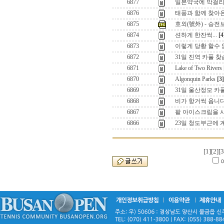
6877
일본약국에 막걸리 
6876
태풍과 함께 찾아
6875
호외(號外) - 승전보
6874
션하게 한잔썩...
[4
6873
이렇게 당황 할수 
6872
31일 진역 카풀 
6871
Lake of Two Rivers
6870
Algonquin Parks
[3]
6869
31일 울산정모 카
6868
비가 항거썩 옵니다
6867
팥 아이스크림을 사
6866
23일 청도부근에 
[1]
[2]
[3