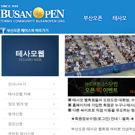
테사모웹
TESAMO WEB
ㆍ인사나누기
ㆍ테사모웹 카페
▣ 테사모 웹회원들의 도란도란 대화방, 수
ㆍ정모 벙개 방
▣ 홈페이지에 가입한 회원은 누구나 테
▣ 다른 싸이트로 직접 이동을 유도하는 링
ㆍ벙개신청
★회원정보수정(로그인) 안내 ! -필독-★
ㆍ정모신청
부산오픈 테사모 웹회원 여러분 안녕하
ㆍ큰잔치 참가신청