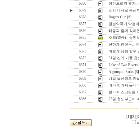
6880
정선으로의 휴가,,
▶
6879
2011 테사모 큰잔
6878
Rogers Cup
[6]
6877
일본약국에 막걸리 
6876
태풍과 함께 찾아
6875
호외(號外) - 승전보
6874
션하게 한잔썩...
[4
6873
이렇게 당황 할수 
6872
31일 진역 카풀 
6871
Lake of Two Rivers
6870
Algonquin Parks
[3]
6869
31일 울산정모 카
6868
비가 항거썩 옵니다
6867
팥 아이스크림을 사
6866
23일 청도부근에 
[1]
[2]
[3