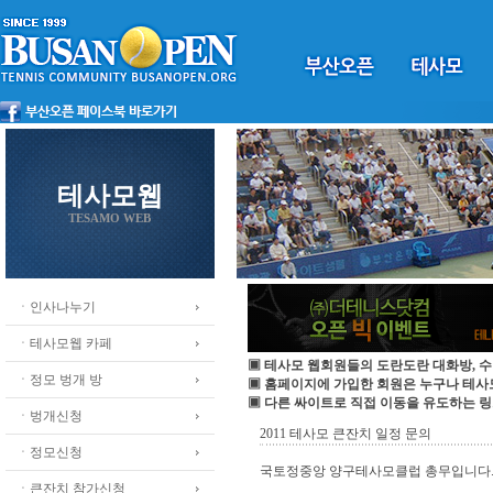
테사모웹
TESAMO WEB
ㆍ인사나누기
ㆍ테사모웹 카페
▣ 테사모 웹회원들의 도란도란 대화방, 수
ㆍ정모 벙개 방
▣ 홈페이지에 가입한 회원은 누구나 테
▣ 다른 싸이트로 직접 이동을 유도하는 링
ㆍ벙개신청
2011 테사모 큰잔치 일정 문의
ㆍ정모신청
국토정중앙 양구테사모클럽 총무입니다
ㆍ큰잔치 참가신청