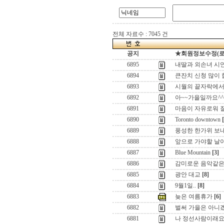
전체 자료수 : 7045 건
공지
★회원정보수정(로그인
6895
내딸과 외손녀 시연
6894
큰잔치 신청 많이
6893
시월의 끝자락에서
6892
아~~가을일까요^^
6891
마음이 자유로워 질려
6890
Toronto downtown
6889
풍성한 한가위 보내
6888
앞으로 가야할 날이 
6887
Blue Mountain
[3]
6886
감미로운 음악같은 
6885
광안 대교
[8]
6884
9월1일..
[8]
6883
늦은 여름휴가
[6]
6882
벌써 가을은 아니겠
6881
나 정선사람이래요