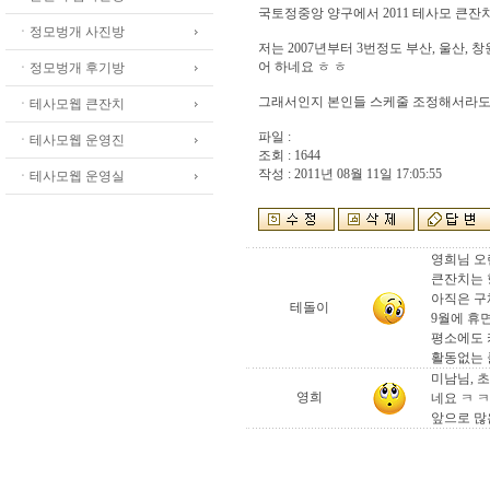
국토정중앙 양구에서 2011 테사모 큰잔
ㆍ정모벙개 사진방
저는 2007년부터 3번정도 부산, 울산
어 하네요 ㅎ ㅎ
ㆍ정모벙개 후기방
그래서인지 본인들 스케줄 조정해서라도
ㆍ테사모웹 큰잔치
파일 :
ㆍ테사모웹 운영진
조회 : 1644
작성 : 2011년 08월 11일 17:05:55
ㆍ테사모웹 운영실
영희님 오
큰잔치는 
아직은 구
테돌이
9월에 휴
평소에도 
활동없는 
미남님, 
영희
네요 ㅋ ㅋ
앞으로 많