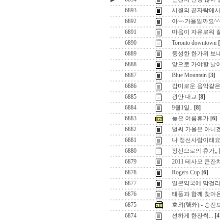
6893
시월의 끝자락에서
6892
아~~가을일까요^^
6891
마음이 자유로워 질려
6890
Toronto downtown
6889
풍성한 한가위 보내
6888
앞으로 가야할 날이 
6887
Blue Mountain
[3]
6886
감미로운 음악같은 
6885
광안 대교
[8]
6884
9월1일..
[8]
6883
늦은 여름휴가
[6]
6882
벌써 가을은 아니겠
6881
나 정선사람이래요
6880
정선으로의 휴가,,
6879
2011 테사모 큰잔
6878
Rogers Cup
[6]
6877
일본약국에 막걸리 
6876
태풍과 함께 찾아
6875
호외(號外) - 승전보
6874
션하게 한잔썩...
[4