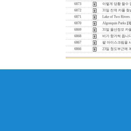
6873
이렇게 당황 할수 
6872
31일 진역 카풀 
6871
Lake of Two Rivers
6870
Algonquin Parks
[3]
6869
31일 울산정모 카
6868
비가 항거썩 옵니다
6867
팥 아이스크림을 사
6866
23일 청도부근에 