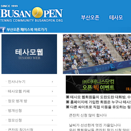
테사모웹
TESAMO WEB
ㆍ인사나누기
ㆍ테사모웹 카페
▣ 테사모 웹회원들의 도란도란 대화방, 수
ㆍ정모 벙개 방
▣ 홈페이지에 가입한 회원은 누구나 테
▣ 다른 싸이트로 직접 이동을 유도하는 링
ㆍ벙개신청
큰잔치 신청 많이 합시다
ㆍ정모신청
날씨가 선선한게 멋진 가을입니다
ㆍ큰잔치 참가신청
우리 웹회원님들 큰잔치 참가 신청 많이