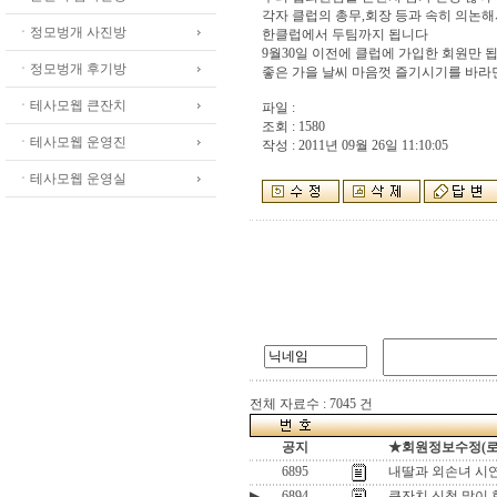
각자 클럽의 총무,회장 등과 속히 의논해
ㆍ정모벙개 사진방
한클럽에서 두팀까지 됩니다
9월30일 이전에 클럽에 가입한 회원만 
ㆍ정모벙개 후기방
좋은 가을 날씨 마음껏 즐기시기를 바라면
ㆍ테사모웹 큰잔치
파일 :
조회 : 1580
ㆍ테사모웹 운영진
작성 : 2011년 09월 26일 11:10:05
ㆍ테사모웹 운영실
전체 자료수 : 7045 건
공지
★회원정보수정(로그인
6895
내딸과 외손녀 시연
▶
6894
큰잔치 신청 많이