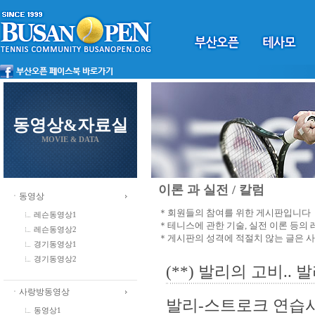
동영상&자료실
MOVIE & DATA
이론 과 실전 / 칼럼
ㆍ동영상
＊회원들의 참여를 위한 게시판입니다
레슨동영상1
＊테니스에 관한 기술, 실전 이론 등의
레슨동영상2
＊게시판의 성격에 적절치 않는 글은 
경기동영상1
경기동영상2
(**) 발리의 고비.
ㆍ사랑방동영상
발리-스트로크 연습
동영상1