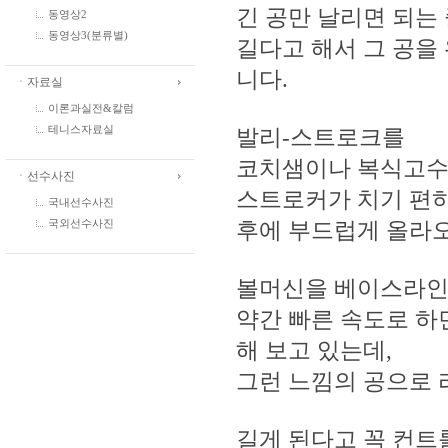
긴 공만 날리면 되는 
동영상2
동영상3(분류별)
길다고 해서 그 공을
니다.
ㆍ자료실
이론과실전&칼럼
발리-스트로크를
테니스자료실
코치샘이나 복식고수들
ㆍ선수사진
스트로커가 치기 편하
국내선수사진
후에 부드럽게 올라오
국외선수사진
볼머신을 베이스라인
약간 빠른 속도로 하
해 보고 있는데,
그런 느낌의 공으로 
길게 된다고 꼭 컨트롤