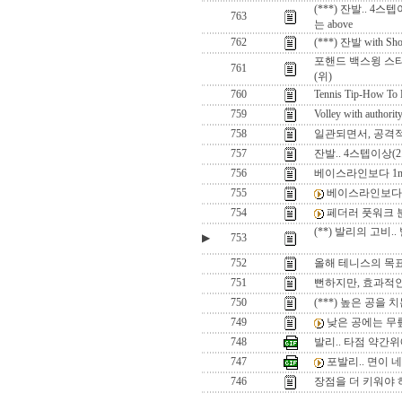
(***) 잔발.. 4스
763
는 above
762
(***) 잔발 with Shoes
포핸드 백스윙 스타
761
(위)
760
Tennis Tip-How To 
759
Volley with authority
758
일관되면서, 공격
757
잔발.. 4스텝이상(2
756
베이스라인보다 1m
755
베이스라인보다 
754
페더러 풋워크 
(**) 발리의 고비
▶
753
752
올해 테니스의 목표
751
뻔하지만, 효과적인
750
(***) 높은 공을 
749
낮은 공에는 무
748
발리.. 타점 약간
747
포발리.. 면이
746
장점을 더 키워야 