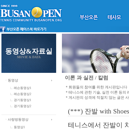
동영상&자료실
MOVIE & DATA
이론 과 실전 / 칼럼
ㆍ동영상
＊회원들의 참여를 위한 게시판입니다
레슨동영상1
＊테니스에 관한 기술, 실전 이론 등의
레슨동영상2
＊게시판의 성격에 적절치 않는 글은 
경기동영상1
경기동영상2
(***) 잔발 with Shoes 
ㆍ사랑방동영상
테니스에서 잔발이 차
동영상1