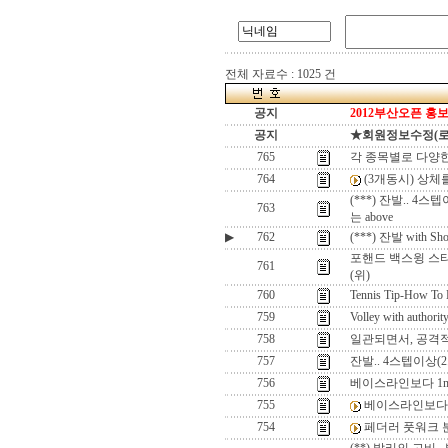
전체 자료수 : 1025 건
공지
2012부산오픈 홍보
공지
★회원정보수정(로그인
765
각 종목별로 다양
764
(3개동시) 상체
(***) 잔발.. 4스
763
는 above
▶
762
(***) 잔발 with Shoes
포핸드 백스윙 스타
761
(위)
760
Tennis Tip-How To 
759
Volley with authority
758
일관되면서, 공격
757
잔발.. 4스텝이상(2
756
베이스라인보다 1m
755
베이스라인보다 
754
페더러 풋워크 