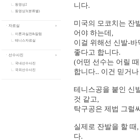
니다.
동영상2
동영상3(분류별)
미국의 모코치는 잔발
ㆍ자료실
어야 하는데,
이론과실전&칼럼
이걸 위해선 신발-바
테니스자료실
좋다고 합니다.
ㆍ선수사진
(어떤 선수는 어릴 
국내선수사진
합니다.. 이건 믿거나
국외선수사진
테니스공을 붙인 신발
것 같고,
탁구공은 제법 그럴
실제로 잔발을 할 때
다.