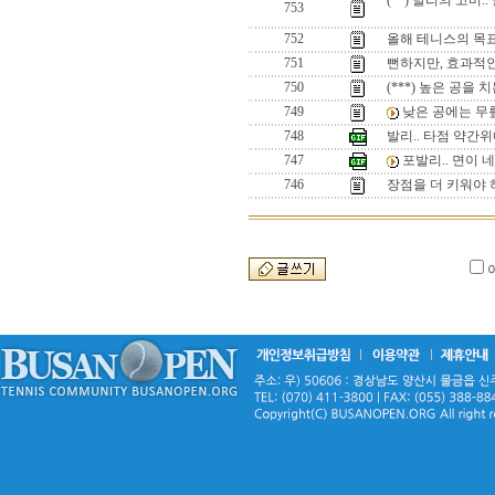
(**) 발리의 고비
753
752
올해 테니스의 목표
751
뻔하지만, 효과적인
750
(***) 높은 공을 
749
낮은 공에는 무
748
발리.. 타점 약간
747
포발리.. 면이
746
장점을 더 키워야 