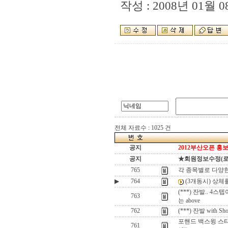
작성 : 2008년 01월 08
전체 자료수 : 1025 건
공지
2012부산오픈 홍보
공지
★회원정보수정(로그인
765
각 종목별로 다양
▶
764
(3개동시) 상체
(***) 잔발.. 4스
763
는 above
762
(***) 잔발 with Shoes
포핸드 백스윙 스타
761