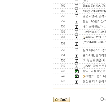
(위)
760
Tennis Tip-How To 
759
Volley with authority
758
일관되면서, 공격
757
잔발.. 4스텝이상(2
756
베이스라인보다 1m
755
베이스라인보다 
754
페더러 풋워크 
(**) 발리의 고비
753
752
올해 테니스의 목표
751
뻔하지만, 효과적인
750
(***) 높은 공을 
749
낮은 공에는 무
748
발리.. 타점 약간
747
포발리.. 면이
746
장점을 더 키워야 