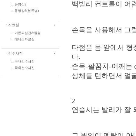
백발리 컨트롤이 어
동영상2
동영상3(분류별)
ㆍ자료실
손목을 사용해서 그럴
이론과실전&칼럼
테니스자료실
타점은 몸 앞에서 형
ㆍ선수사진
다.
국내선수사진
손목-팔꿈치-어깨는 one
국외선수사진
상체를 턴하면서 얼
2
연습시는 발리가 잘 
그 원인이 멘탈이 아