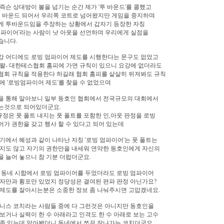
즉슨 상대방이 볼을 넘기는 순간 제가 '투 바운드'를 콜했고
투 바운드 되어서 우리쪽 코트로 넘어왔지만 게임을 중지하며
게 투바운드임을 주장하는 상황에서 갑자기 등장한 자칭
엄파이어'라는 사람이 낫 아웃을 선언하며 우리에게 실점을
습니다.
강 어디에도 로빙 엄파이어 제도를 시행한다는 문구도 없었고
왈- 대한테스협회 홈피에 가면 규칙이 있으니 요강에 없더라도
협회 규칙을 적용한다 하길래 협회 홈피를 샅샅히 뒤져봐도 규칙
에 '로빙엄파이어 제도'를 찾을 수 없었으며
을 통해 알아보니 일부 동호인 협회에서 전국규모의 대회에서
는것으로 되어있더군요.
 규정은 풋 폴트 내지는 풋 폴트를 포함한 인,아웃 판정을 로빙
가 권한을 갖고 행사 할 수 있다고 되어 있는데
기에서 혜성과 같이 나타난 자칭 '로빙 엄파이어'는 풋 폴트는
지도 않고 자기의 권한만을 내세워 연약한 동호인에게 자신의
 늘어 놓으니 참 기분 더럽더군요.
 동네 시합에서 로빙 엄파이어를 두었더라도 로빙 엄파이어
자만과 횡포만 있었지 정당성은 결여된 편파 판정 아닌가요?
제도를 잘아시는분은 소중한 정보 좀 나눠주시면 고맙겠네요.
니스 코치라는 사람들 중에 다 그런것은 아니지만 동호인을
보거나 실력이 한 수 아래라고 인격도 한 수 아래로 보는 고수
종 있는데 알아봤더니 동네에서 쪼끔 잘나가는 코치더군요.