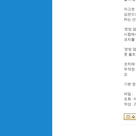
자고로
심판으로
하는 선
'로빙 
시합에서
코치를
'로빙 
풋 폴트
코치에
무작정 
요.
기분 정
파일 :
조회 : 6
작성 : 2