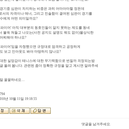
 경기중 심판이 차지하는 비중은 과히 어마아마할 정돈데
서의 자격이나 매너, 그리고 진솔함이 결여된 심판이 경기를
수에게 어떤 의미일까요?
엄파이어' 아직 대부분의 동호인들이 알지 못하는 제도를 동네
 불쑥 쳐들고 나오는(사전 공지도 설명도 뭐도 없이)몰상식한
 어찌해야 하나요?
엄파이어'임을 자청했으면 규정대로 엄격하고 공정하게
도 보고 인아웃도 봐야 마땅하지 않나요?
 대한 실망감이 테니스에 대한 무기력함으로 번질까 걱정되는밤
글 올려 봅니다. 관련된 좀더 정확한 규정을 알고 계시면 알려주세
말 꿀꿀하네요....
794
010년 10월 11일 19:18:55
댓글을 남겨주세요.