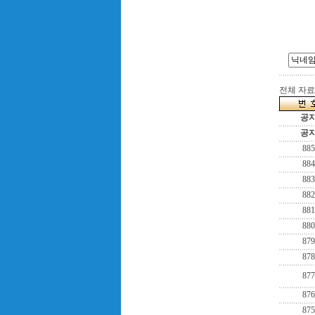
전체 자료수
공
공
885
884
883
882
881
880
879
878
877
876
875