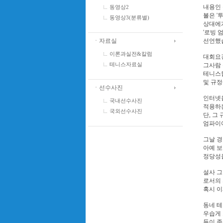
내용인 
동영상2
볼은 '
동영상3(분류별)
상대에
'로빙 
ㆍ자료실
선언했
이론과실전&칼럼
대회요
그사람 
테니스자료실
테니스
및 규정
ㆍ선수사진
인터넷
국내선수사진
적용하
국외선수사진
단, 그
엄파이어
그날 경
아예 보
정당성을
설사 그
로서의 
혹시 이
동네 테
우습게 
들이 종