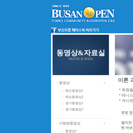
동영상&자료실
MOVIE & DATA
이론 과
ㆍ동영상
＊회원들
레슨동영상1
＊테니스
레슨동영상2
＊게시판
경기동영상1
경기동영상2
로빙 
얼마전 
ㆍ사랑방동영상
된 바보
동영상1