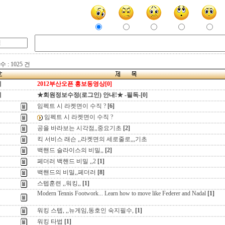
 : 1025 건
지
2012부산오픈 홍보동영상[0]
지
★회원정보수정(로그인) 안내!★ -필독-[0]
임펙트 시 라켓면이 수직 ?
[6]
임펙트 시 라켓면이 수직 ?
공을 바라보는 시각점,,중요기초
[2]
킥 서비스 래슨 ,,라켓면의 세로줄로,,,기초
백핸드 슬라이스의 비밀,,
[2]
페더러 백핸드 비밀 ,,2
[1]
백핸드의 비밀,,페더러
[8]
스텝훈련 ,,워킹,,
[1]
Modern Tennis Footwork... Learn how to move like Federer and Nadal
[1]
워킹 스텝, ,,뉴게임,동호인 숙지필수,
[1]
워킹 타법
[1]