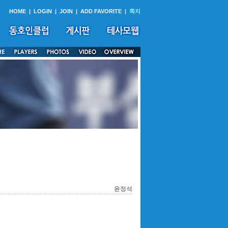
HOME
|
LOGIN
|
JOIN
|
ADD FAVORITE
|
쪽지
윤정석