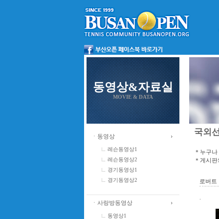
동영상&자료실
MOVIE & DATA
국외
ㆍ동영상
레슨동영상1
＊누구나 
＊게시판의
레슨동영상2
경기동영상1
경기동영상2
로버트 
.
ㆍ사랑방동영상
동영상1