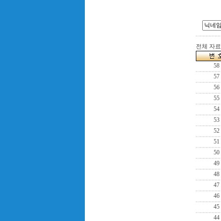
전체 자료수
58
57
56
55
54
53
52
51
50
49
48
47
46
45
44