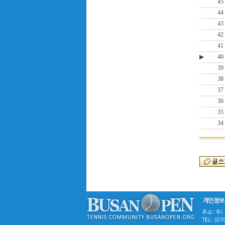
45
44
43
42
41
▶
40
39
38
37
36
35
34