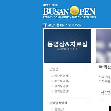
동영상&자료실
MOVIE & DATA
국외
ㆍ동영상
레슨동영상1
＊누구나 
＊게시판의
레슨동영상2
경기동영상1
경기동영상2
저스틴 
.
ㆍ사랑방동영상
동영상1