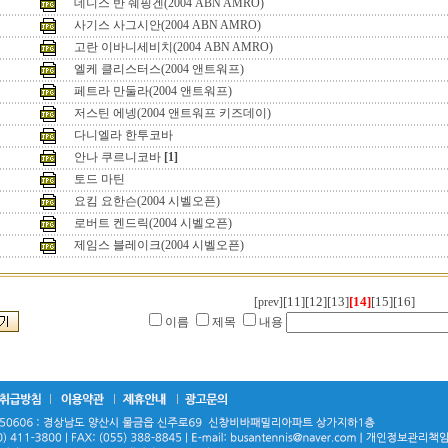
데니스 반 쉐핑겐(2004 ABN AMRO)
사기스 사그시안(2004 ABN AMRO)
고란 이바니세비치(2004 ABN AMRO)
엘케 클리스터스(2004 앤트워프)
페트라 만둘라(2004 앤트워프)
저스틴 에넹(2004 앤트워프 키즈데이)
다니엘라 한투코바
안나 쿠르니코바
[1]
토드 마틴
요킴 요한슨(2004 시벨오픈)
로버트 켄드릭(2004 시벨오픈)
제임스 블레이크(2004 시벨오픈)
[11]
[12]
[13]
[14]
[15]
[16]
[prev]
이름
제목
내용