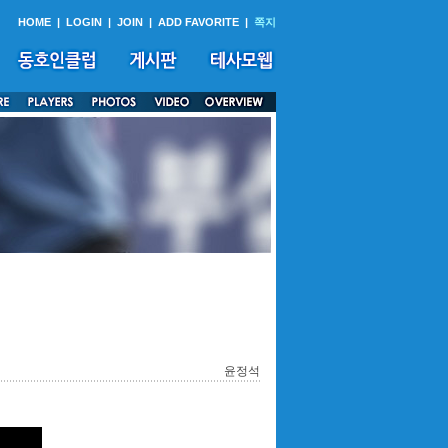
HOME
|
LOGIN
|
JOIN
|
ADD FAVORITE
|
쪽지
윤정석