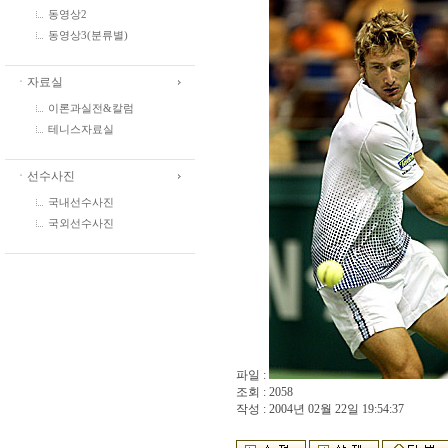
동영상2
동영상3(분류별)
ㆍ자료실
이론과실전&칼럼
테니스자료실
ㆍ선수사진
국내선수사진
국외선수사진
파일 :
조회 : 2058
작성 : 2004년 02월 22일 19:54:37