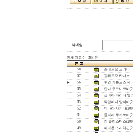
전체 자료수 : 383 건
58
길레르모 코리아
57
길레르모 카나스
▶
56
후안 카를로스 페레로
55
안나 쿠르니코바(20
54
실비아 파리나 엘리
53
막달레나 말리바(2
52
디나라 사피나(200
51
클라라 쿠카로바(2
50
킴 클리스터스(20
49
파라돈 스리차판(200