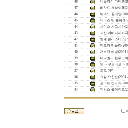
48
니콜라이 다비덴코(2
47
리차드 크라이첵(200
46
아너드 끌레망(2004
45
데니스 반 쉐핑겐(20
44
사기스 사그시안(200
43
고란 이바니세비치(2
42
엘케 클리스터스(2
41
페트라 만둘라(200
40
저스틴 에넹(200
39
다니엘라 한투코
38
안나 쿠르니코바
[
37
토드 마틴
36
요킴 요한슨(2004
35
로버트 켄드릭(200
34
제임스 블레이크(2