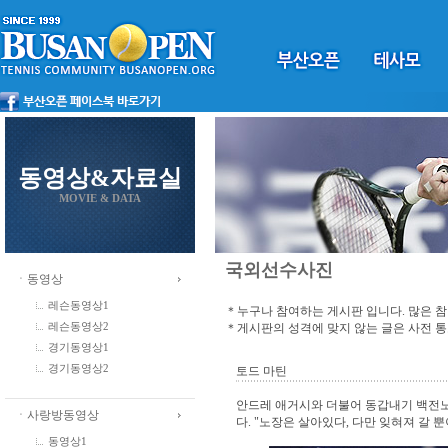
동영상&자료실
MOVIE & DATA
국외선수사진
ㆍ동영상
레슨동영상1
＊누구나 참여하는 게시판 입니다. 많은 
＊게시판의 성격에 맞지 않는 글은 사전 
레슨동영상2
경기동영상1
경기동영상2
토드 마틴
안드레 애거시와 더불어 동갑내기 백전
ㆍ사랑방동영상
다. "노장은 살아있다, 다만 잊혀져 갈 뿐
동영상1