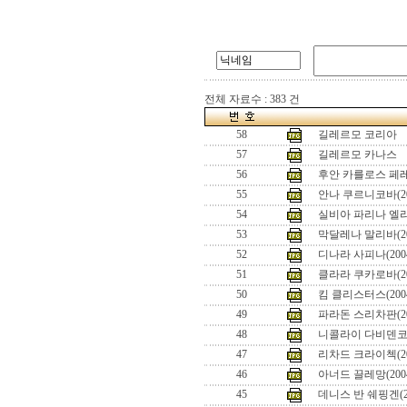
전체 자료수 : 383 건
58
길레르모 코리아
57
길레르모 카나스
56
후안 카를로스 페레로
55
안나 쿠르니코바(20
54
실비아 파리나 엘리
53
막달레나 말리바(2
52
디나라 사피나(200
51
클라라 쿠카로바(2
50
킴 클리스터스(20
49
파라돈 스리차판(200
48
니콜라이 다비덴코(2
47
리차드 크라이첵(200
46
아너드 끌레망(2004
45
데니스 반 쉐핑겐(20