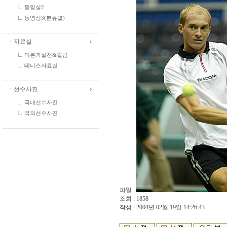
동영상2
동영상3(분류별)
ㆍ자료실
이론과실전&칼럼
테니스자료실
ㆍ선수사진
국내선수사진
국외선수사진
파일 :
조회 : 1858
작성 : 2004년 02월 19일 14:26:43