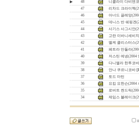
▶
48
니콜라이 다비덴코(2
47
리차드 크라이첵(200
46
아너드 끌레망(2004
45
데니스 반 쉐핑겐(20
44
사기스 사그시안(200
43
고란 이바니세비치(2
42
엘케 클리스터스(2
41
페트라 만둘라(200
40
저스틴 에넹(200
39
다니엘라 한투코
38
안나 쿠르니코바
[
37
토드 마틴
36
요킴 요한슨(2004
35
로버트 켄드릭(200
34
제임스 블레이크(2