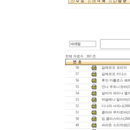
전체 자료수 : 383 건
58
길레르모 코리아
57
길레르모 카나스
56
후안 카를로스 페레로
55
안나 쿠르니코바(20
54
실비아 파리나 엘리
53
막달레나 말리바(2
52
디나라 사피나(200
51
클라라 쿠카로바(2
50
킴 클리스터스(20
49
파라돈 스리차판(200