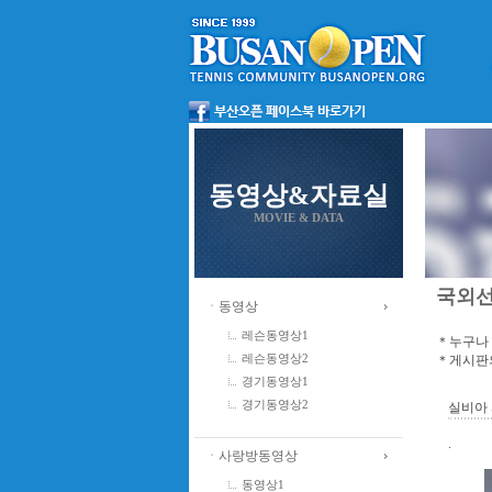
동영상&자료실
MOVIE & DATA
국외
ㆍ동영상
레슨동영상1
＊누구나 
＊게시판의
레슨동영상2
경기동영상1
경기동영상2
실비아 
.
ㆍ사랑방동영상
동영상1