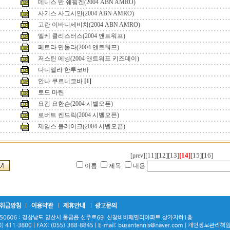
데니스 반 쉐핑겐(2004 ABN AMRO)
사기스 사그시안(2004 ABN AMRO)
고란 이바니세비치(2004 ABN AMRO)
엘케 클리스터스(2004 앤트워프)
페트라 만둘라(2004 앤트워프)
저스틴 에넹(2004 앤트워프 키즈데이)
다니엘라 한투코바
안나 쿠르니코바
[1]
토드 마틴
요킴 요한슨(2004 시벨오픈)
로버트 켄드릭(2004 시벨오픈)
제임스 블레이크(2004 시벨오픈)
[11]
[12]
[13]
[14]
[15]
[16]
[prev]
이름
제목
내용