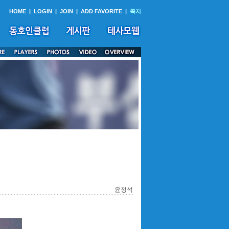
HOME
|
LOGIN
|
JOIN
|
ADD FAVORITE
|
쪽지
윤정석