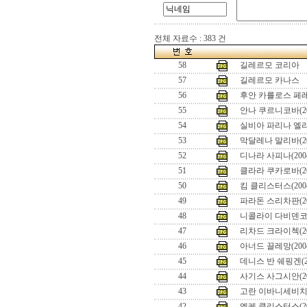
전체 자료수 : 383 건
58
길레르모 코리아
57
길레르모 카나스
56
후안 카를로스 페레로
55
안나 쿠르니코바(20
54
실비아 파리나 엘리
53
막달레나 말리바(2
52
디나라 사피나(200
51
클라라 쿠카로바(2
50
킴 클리스터스(20
49
파라돈 스리차판(200
48
니콜라이 다비덴코(2
47
리차드 크라이첵(200
46
아너드 끌레망(2004
45
데니스 반 쉐핑겐(20
44
사기스 사그시안(200
43
고란 이바니세비치(2
42
엘케 클리스터스(2