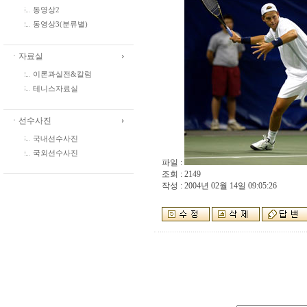
동영상2
동영상3(분류별)
ㆍ자료실
이론과실전&칼럼
테니스자료실
ㆍ선수사진
국내선수사진
국외선수사진
파일 :
조회 : 2149
작성 : 2004년 02월 14일 09:05:26