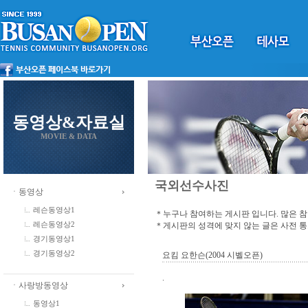
동영상&자료실
MOVIE & DATA
국외선수사진
ㆍ동영상
레슨동영상1
＊누구나 참여하는 게시판 입니다. 많은 
＊게시판의 성격에 맞지 않는 글은 사전 
레슨동영상2
경기동영상1
경기동영상2
요킴 요한슨(2004 시벨오픈)
.
ㆍ사랑방동영상
동영상1