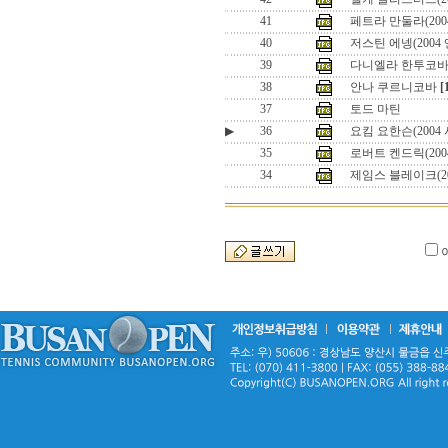
41
페트라 만둘라(200
40
저스틴 에넹(200
39
다니엘라 한투코
38
안나 쿠르니코바
[
37
토드 마틴
▶
36
요킴 요한슨(2004
35
로버트 켄드릭(200
34
제임스 블레이크(2