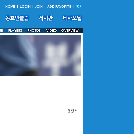
HOME
|
LOGIN
|
JOIN
|
ADD FAVORITE
|
쪽지
윤정석