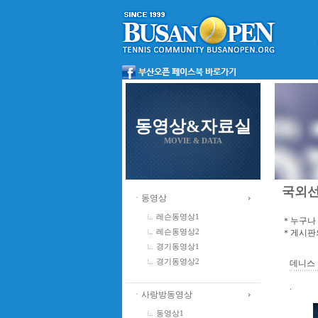
동영상&자료실
MOVIE & DATA
국외
ㆍ동영상
레슨동영상1
＊누구나 
＊게시판의
레슨동영상2
경기동영상1
경기동영상2
데니스 반
.
ㆍ사랑방동영상
동영상1