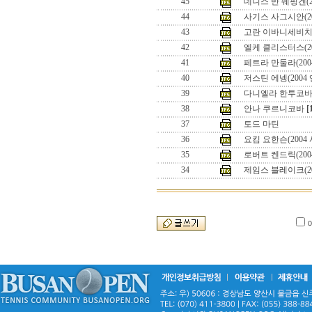
45
데니스 반 쉐핑겐(20
44
사기스 사그시안(200
43
고란 이바니세비치(2
42
엘케 클리스터스(2
41
페트라 만둘라(200
40
저스틴 에넹(200
39
다니엘라 한투코
38
안나 쿠르니코바
[
37
토드 마틴
36
요킴 요한슨(2004
35
로버트 켄드릭(200
34
제임스 블레이크(2