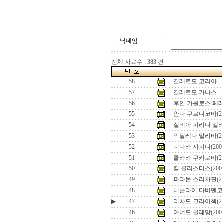
전체 자료수 : 383 건
58
길레르모 코리아
57
길레르모 카나스
56
후안 카를로스 페레로
55
안나 쿠르니코바(20
54
실비아 파리나 엘리
53
막달레나 말리바(2
52
디나라 사피나(200
51
클라라 쿠카로바(2
50
킴 클리스터스(20
49
파라돈 스리차판(200
48
니콜라이 다비덴코(2
▶
47
리차드 크라이첵(200
46
아너드 끌레망(2004