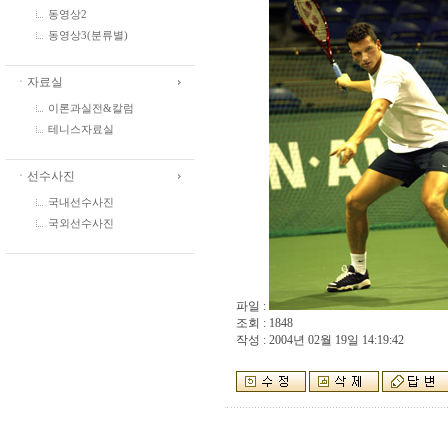
동영상2
동영상3(분류별)
ㆍ자료실
이론과실전&칼럼
테니스자료실
ㆍ선수사진
국내선수사진
국외선수사진
파일 :
조회 : 1848
작성 : 2004년 02월 19일 14:19:42