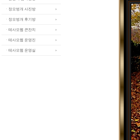
ㆍ정모벙개 사진방
ㆍ정모벙개 후기방
ㆍ테사모웹 큰잔치
ㆍ테사모웹 운영진
ㆍ테사모웹 운영실