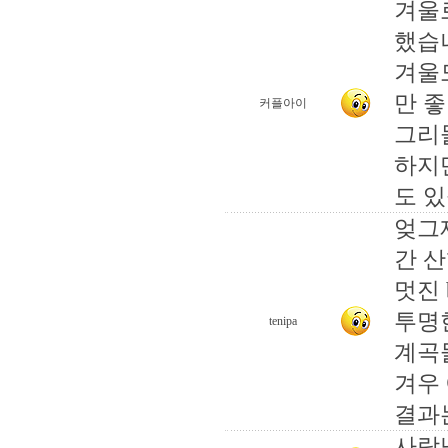
겨울
했습
겨울
만 좋
커플아이
그리
하지
도 있
엊그제
간 
멋진 
투명
tenipa
계곡물
겨우
결과는 -
사랑