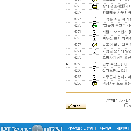
6278
삶의 관조(觀照)
[1
6277
진달래꽃 사투리
6276
아직은 조금 더 가을
6275
"그들의 숭고한 넋
6274
쥐뿔도 모르면서
[
6273
백두산 천지 의 아
6272
방독면 없이 치른 화
6271
가량잎 모자의 빨
6270
으라차차님이 쏘신
▶
6269
입동 푸념,,,
[10]
6268
살다보면,,,,
[10]
6267
나무꾼과 선녀이
6266
위성사진으로 보는
[21]
[22]
[2
[prev]