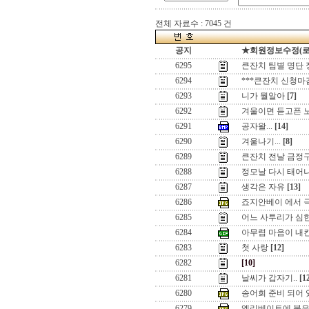
전체 자료수 : 7045 건
공지
★회원정보수정(로그인
6295
큰잔치 팀별 명단 정
6294
***큰잔치 신청마
6293
니가 뭘알아
[7]
6292
겨울이면 듣고픈 노래
6291
공자왈...
[14]
6290
겨울나기...
[8]
6289
큰잔치 전날 금정구장
6288
정모날 다시 태어
6287
생각은 자유
[13]
6286
죠지안베이 에서 극기
6285
어느 사투리가 심
6284
아무렴 마음이 내킨
6283
첫 사랑
[12]
6282
[10]
6281
날씨가 갑자기..
[1
6280
송어회 준비 되어 있습니
6279
엘리베이트에 붙은 