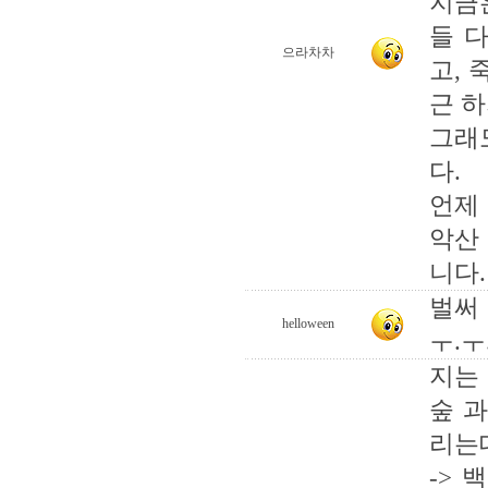
지금
들 
으라차차
고, 
근 하
그래
다.
언제
악산
니다. 
벌써 
helloween
ㅜ.ㅜ
지는
숲 과
리는데
-> 