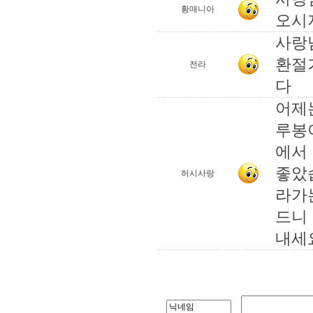
황매니아
오시지
사랑
환절
전라
다
어제
루봉
에서
좋았
허시사랑
라가
드니
내세요