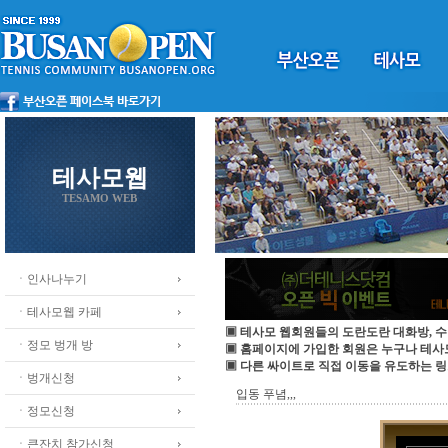
테사모웹
TESAMO WEB
ㆍ인사나누기
ㆍ테사모웹 카페
▣ 테사모 웹회원들의 도란도란 대화방, 수
ㆍ정모 벙개 방
▣ 홈페이지에 가입한 회원은 누구나 테
▣ 다른 싸이트로 직접 이동을 유도하는 링
ㆍ벙개신청
입동 푸념,,,
ㆍ정모신청
ㆍ큰잔치 참가신청