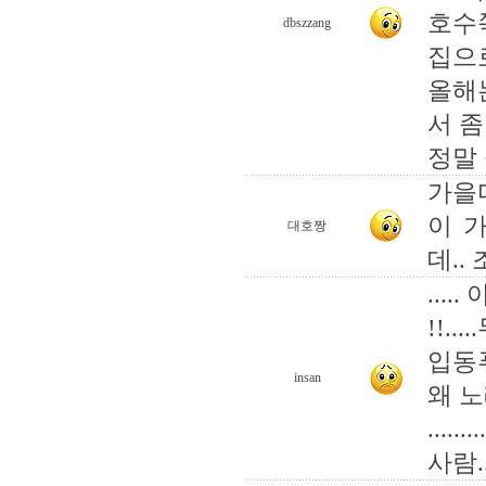
호수
dbszzang
집으
올해
서 
정말 
가을
이 
대호짱
데..
..... 아
!!..
입동
insan
왜 노
.......
사람....