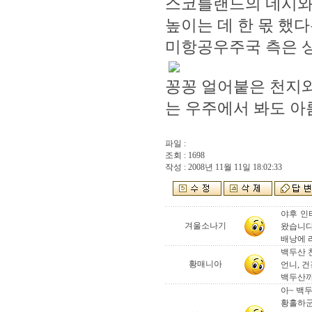
스코틀랜드의 네시와 
높이는 데 한 몫 했
미항공우주국 측은 상
꽁꽁 얼어붙은 천지와
는 우주에서 봐도 
파일 :
조회 : 1698
작성 : 2008년 11월 11일 18:02:33
야후 인
겨울소나기
왔습니다
배낭에 
백두산 
황매니아
언니, 
백두산까
아~ 백
황홀하