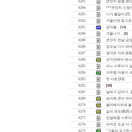
6295
큰잔치 팀별 명단
6294
***큰잔치 신청
6293
니가 뭘알아
[7]
6292
겨울이면 듣고픈 노
6291
공자왈...
[14]
6290
겨울나기...
[8]
6289
큰잔치 전날 금정구
6288
정모날 다시 태
6287
생각은 자유
[13]
6286
죠지안베이 에서 극
6285
어느 사투리가 
6284
아무렴 마음이 내
6283
첫 사랑
[12]
6282
[10]
6281
날씨가 갑자기..
6280
송어회 준비 되어 있
6279
엘리베이트에 붙은
6278
삶의 관조(觀照)
6277
진달래꽃 사투
6276
아직은 조금 더 가
6275
"그들의 숭고한 