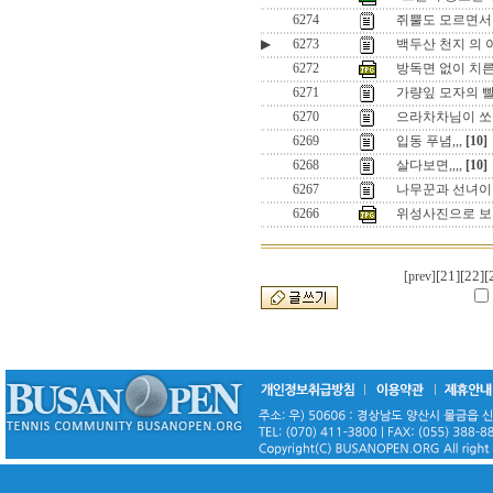
6274
쥐뿔도 모르면서
▶
6273
백두산 천지 의 
6272
방독면 없이 치른 
6271
가량잎 모자의 
6270
으라차차님이 쏘
6269
입동 푸념,,,
[10]
6268
살다보면,,,,
[10]
6267
나무꾼과 선녀
6266
위성사진으로 보
[21]
[22]
[
[prev]