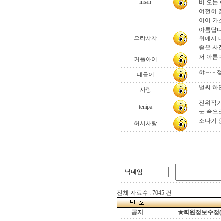
insan
비 오는
여전히 
이어 가
아름답다
으라차차
위에서 
좋은 사
저 아름다
커플아이
햐~~~ 
테돌이
벌써 하
사랑
전위작가
tenipa
눈 속으로
소나기 언
허시사랑
전체 자료수 : 7045 건
공지
★회원정보수정(로그