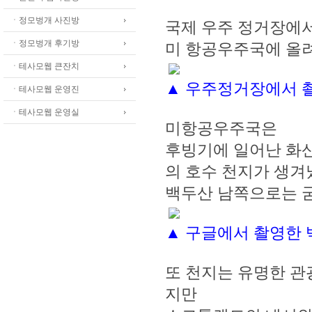
ㆍ정모벙개 사진방
국제 우주 정거장에
ㆍ정모벙개 후기방
미 항공우주국에 올려
ㆍ테사모웹 큰잔치
▲ 우주정거장에서 
ㆍ테사모웹 운영진
ㆍ테사모웹 운영실
미항공우주국은
후빙기에 일어난 화산 
의 호수 천지가 생
백두산 남쪽으로는 
▲ 구글에서 촬영한 
또 천지는 유명한 관
지만