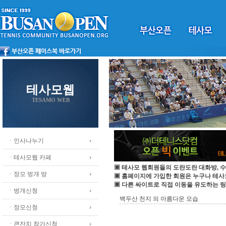
테사모웹
TESAMO WEB
ㆍ인사나누기
ㆍ테사모웹 카페
▣ 테사모 웹회원들의 도란도란 대화방, 수
ㆍ정모 벙개 방
▣ 홈페이지에 가입한 회원은 누구나 테
▣ 다른 싸이트로 직접 이동을 유도하는 링
ㆍ벙개신청
백두산 천지 의 아름다운 모습
ㆍ정모신청
ㆍ큰잔치 참가신청