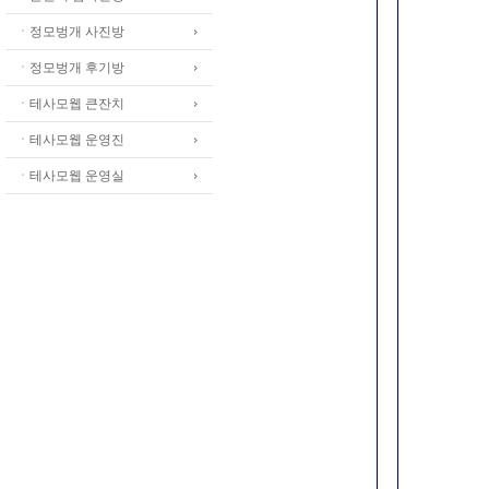
ㆍ정모벙개 사진방
ㆍ정모벙개 후기방
ㆍ테사모웹 큰잔치
ㆍ테사모웹 운영진
ㆍ테사모웹 운영실