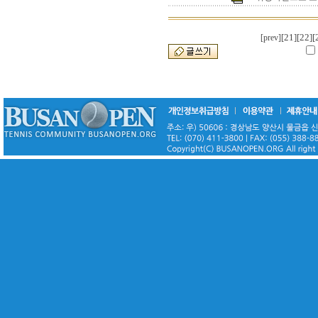
[21]
[22]
[
[prev]