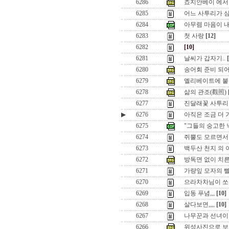
6286
죠지안베이 에서 극
6285
어느 사투리가 
6284
아무렴 마음이 내
6283
첫 사랑
[12]
6282
[10]
6281
날씨가 갑자기..
6280
송어회 준비 되어 있
6279
엘리베이트에 붙은
6278
삶의 관조(觀照)
6277
진달래꽃 사투
▶
6276
아직은 조금 더 가
6275
"그들의 숭고한 
6274
쥐뿔도 모르면서
6273
백두산 천지 의 
6272
방독면 없이 치른 
6271
가량잎 모자의 
6270
으라차차님이 쏘
6269
입동 푸념,,,
[10]
6268
살다보면,,,,
[10]
6267
나무꾼과 선녀
6266
위성사진으로 보