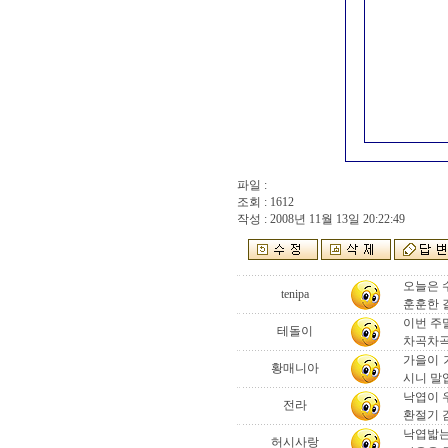
파일 :
조회 : 1612
작성 : 2008년 11월 13일 20:22:49
오늘은 
tenipa
훈훈한 
이번 주
테돌이
차곡차곡
가을이 
황매니아
시니 말
낙엽이 
전라
환절기 
낙엽밟는
허시사랑