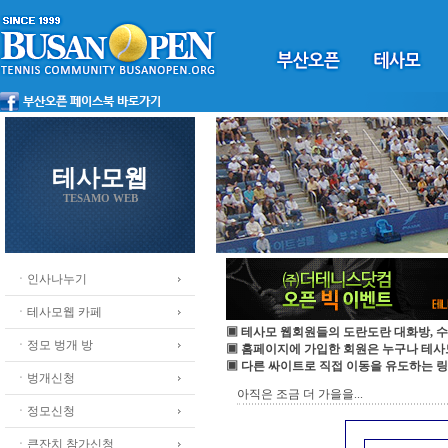
테사모웹
TESAMO WEB
ㆍ인사나누기
ㆍ테사모웹 카페
▣ 테사모 웹회원들의 도란도란 대화방, 수
ㆍ정모 벙개 방
▣ 홈페이지에 가입한 회원은 누구나 테
▣ 다른 싸이트로 직접 이동을 유도하는 링
ㆍ벙개신청
아직은 조금 더 가을을...
ㆍ정모신청
ㆍ큰잔치 참가신청