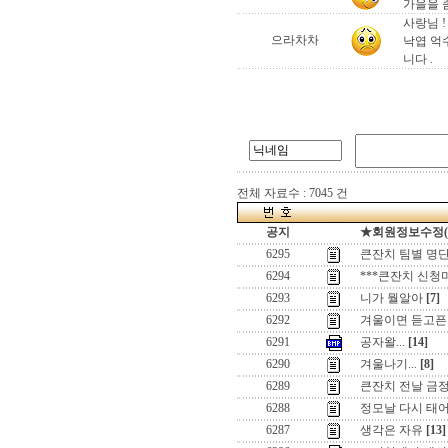
가을을 
사랑님 !
으라차차
낙엽 억
니다 .
전체 자료수 : 7045 건
공지
★회원정보수정(로그
6295
큰잔치 팀별 명단
6294
***큰잔치 신청
6293
니가 뭘알아
[7]
6292
겨울이면 듣고픈 노
6291
공자왈...
[14]
6290
겨울나기...
[8]
6289
큰잔치 전날 금정구
6288
정모날 다시 태
6287
생각은 자유
[13]