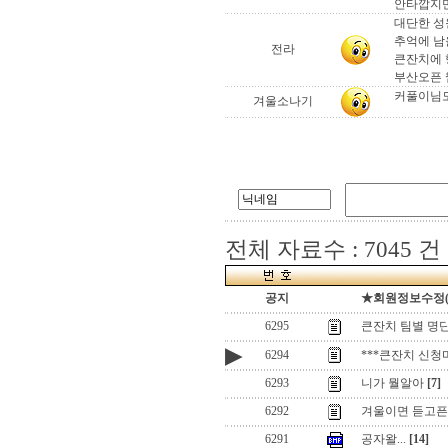
안타깝지만
대단한 성
추억에 남
전라
큰잔치에 행
부산오픈 
커풀이님도
겨울소나기
전체 자료수 : 7045 건
공지
★회원정보수정(로그
6295
큰잔치 팀별 명단
▶
6294
***큰잔치 신청
6293
니가 뭘알아
[7]
6292
겨울이면 듣고픈 노
6291
공자왈...
[14]