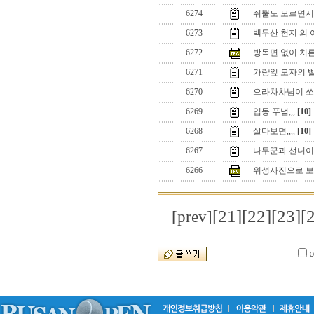
6274
쥐뿔도 모르면서
6273
백두산 천지 의
6272
방독면 없이 치른 
6271
가량잎 모자의 
6270
으라차차님이 쏘
6269
입동 푸념,,,
[10]
6268
살다보면,,,,
[10]
6267
나무꾼과 선녀
6266
위성사진으로 보
[21]
[22]
[23]
[
[prev]