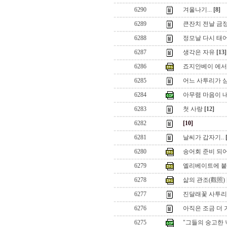
6290
겨울나기...
[8]
6289
큰잔치 전날 금정구
6288
정모날 다시 태
6287
생각은 자유
[13]
6286
죠지안베이 에서 극
6285
어느 사투리가 
6284
아무렴 마음이 내
6283
첫 사랑
[12]
6282
[10]
6281
날씨가 갑자기..
6280
송어회 준비 되어 있
6279
엘리베이트에 붙
6278
삶의 관조(觀照)
6277
진달래꽃 사투
6276
아직은 조금 더 가
6275
"그들의 숭고한 