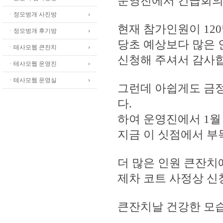
운영진에서 긴급회의
ㆍ정모벙개 사진방
현재 참가인원이 12
ㆍ정모벙개 후기방
당초 예상보다 많은 
ㆍ테사모웹 큰잔치
신청해 주셔서 감사
ㆍ테사모웹 운영진
ㆍ테사모웹 운영실
그런데 아쉽게도 금
다.
하여 운영진에서 1월 
지금 이 싯점에서 부
더 많은 인원 큰잔치
제차 코트 사정상 신
큰잔치날 건강한 모