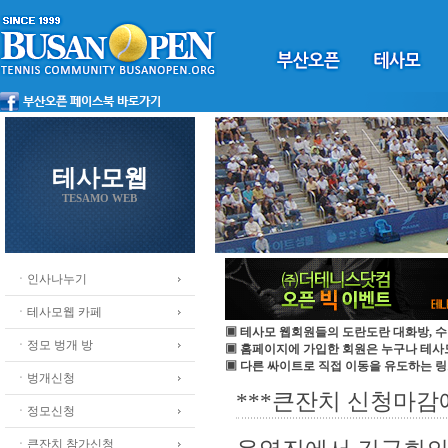
테사모웹
TESAMO WEB
ㆍ인사나누기
ㆍ테사모웹 카페
▣ 테사모 웹회원들의 도란도란 대화방, 수
ㆍ정모 벙개 방
▣ 홈페이지에 가입한 회원은 누구나 테
▣ 다른 싸이트로 직접 이동을 유도하는 링
ㆍ벙개신청
***큰잔치 신청마감에
ㆍ정모신청
ㆍ큰잔치 참가신청