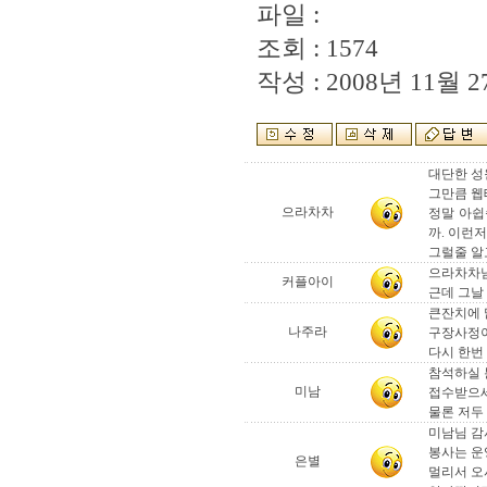
파일 :
조회 : 1574
작성 : 2008년 11월 27
대단한 성
그만큼 웹
으라차차
정말 아쉽
까. 이런
그럴줄 알
으라차차님
커플아이
근데 그날
큰잔치에 
나주라
구장사정이
다시 한번
참석하실 
미남
접수받으세요
물론 저두 
미남님 
봉사는 운
은별
멀리서 오