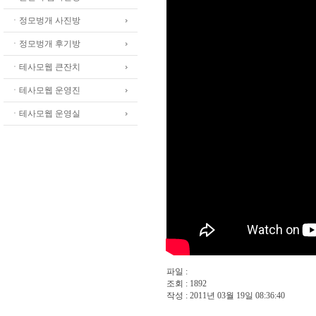
ㆍ정모벙개 사진방
ㆍ정모벙개 후기방
ㆍ테사모웹 큰잔치
ㆍ테사모웹 운영진
ㆍ테사모웹 운영실
파일 :
조회 : 1892
작성 : 2011년 03월 19일 08:36:40