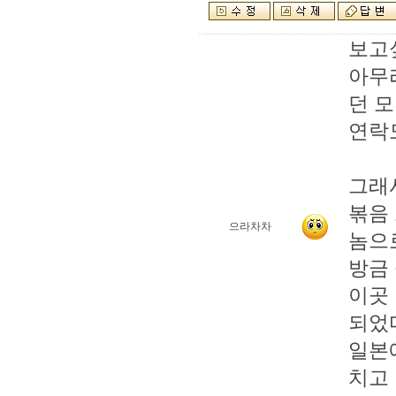
보고싶
아무
던 모
연락도 
그래서
볶음
으라차차
놈으
방금
이곳
되었다
일본
치고 