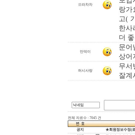
보입
으라차차
랑가
고( 
한사라
더 좋
문어님
만덕이
상어
무서번
허시사랑
잘계
전체 자료수 : 7045 건
공지
★회원정보수정(로그인