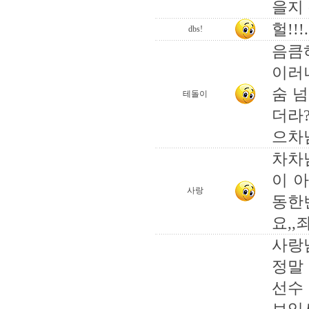
을지
헐!!!
dbs!
음큼
이러니
숨 
테돌이
더라
으차님
차차
이 
사랑
동한
요,
사랑
정말 방
선수 