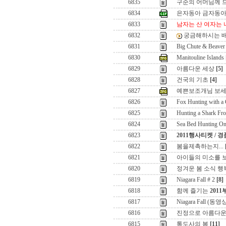
6835
구순의 어머님께 
6834
은자동아 금자동
6833
남자는 산 여자는 
6832
궁금해하시는 배
6831
Big Chute & Beaver
6830
Manitouline Islands
6829
아름다운 세상
[5]
6828
건국의 기초
[4]
6827
예쁜보조개님 보세
6826
Fox Hunting with a
6825
Hunting a Shark Fr
6824
Sea Bed Hunting On
6823
2011행사티켓 / 
6822
봄을제촉하는지...
6821
아이들의 미소를 보면
6820
정겨운 봄 소식 행
6819
Niagara Fall # 2
[8]
6818
함께 즐기는
201
6817
Niagara Fall (동영
6816
진정으로 아름다운
6815
통도사의 봄
[11]