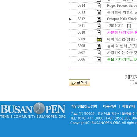
6814
Roger Federer Serve
6813
봄과함께 차한잔 전
▶
6812
Octopus Kills Shark
6811
- 20110311 -
[1]
6810
사뿐히 내려않은 
6809
데이비스컵(창원)
6808
봄비 와 변화 ,,?
[3]
6807
사랑없이는 아무것
6806
봄을 기다리며...
[3
[1]
[2]
[3