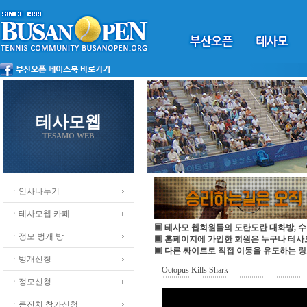
테사모웹
TESAMO WEB
ㆍ인사나누기
ㆍ테사모웹 카페
▣ 테사모 웹회원들의 도란도란 대화방, 수
ㆍ정모 벙개 방
▣ 홈페이지에 가입한 회원은 누구나 테
▣ 다른 싸이트로 직접 이동을 유도하는 링
ㆍ벙개신청
Octopus Kills Shark
ㆍ정모신청
ㆍ큰잔치 참가신청