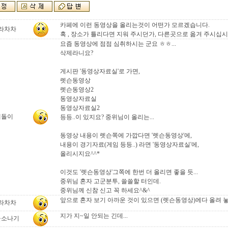
카페에 이런 동영상을 올리는것이 어떤가 모르겠습니다.
라차차
혹 , 장소가 틀리다면 지워 주시던가, 다른곳으로 옮겨 주시십시요
요즘 동영상에 점점 심취하시는 군요 ㅎㅎ...
삭제라니요?
게시판 '동영상자료실'로 가면,
렛슨동영상
렛슨동영상2
동영상자료실
동영상자료실2
테돌이
등등..이 있지요? 중위님이 올리는...
동영상 내용이 렛슨쪽에 가깝다면 '렛슨동영상'에,
내용이 경기자료(게임 등등..) 라면 '동영상자료실'에,
올리시지요^^*
이것도 '렛슨동영상'그쪽에 한번 더 올리면 좋을 듯...
중위님 혼자 고군분투, 쓸쓸할 터인데.
중위님께 신참 신고 꼭 하세요^&^
앞으로 혼자 보기 아까운 것이 있으면 (렛슨동영상)에다 올려 
라차차
지가 지~일 안되는 긴데...
울소나기