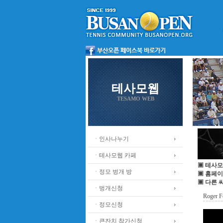
테사모웹
TESAMO WEB
ㆍ인사나누기
ㆍ테사모웹 카페
▣ 테사모
ㆍ정모 벙개 방
▣ 홈페이
▣ 다른 
ㆍ벙개신청
Roger F
ㆍ정모신청
ㆍ큰잔치 참가신청