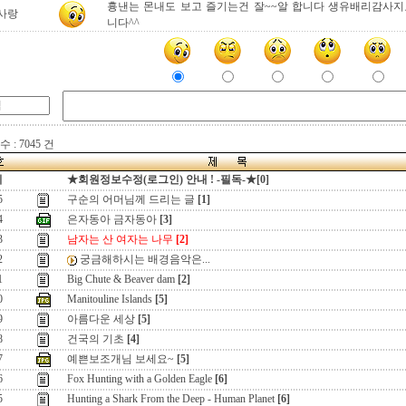
흉낸는 몬내도 보고 즐기는건 잘~~알 합니다 생유배리감사지
사랑
니다^^
 : 7045 건
지
★회원정보수정(로그인) 안내 ! -필독-★[0]
5
구순의 어머님께 드리는 글
[1]
4
은자동아 금자동아
[3]
3
남자는 산 여자는 나무
[2]
2
궁금해하시는 배경음악은...
1
Big Chute & Beaver dam
[2]
0
Manitouline Islands
[5]
9
아름다운 세상
[5]
8
건국의 기초
[4]
7
예쁜보조개님 보세요~
[5]
6
Fox Hunting with a Golden Eagle
[6]
5
Hunting a Shark From the Deep - Human Planet
[6]