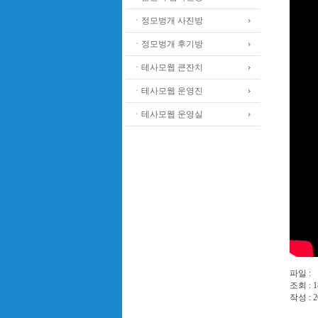
ㆍ정모벙개 사진방
ㆍ정모벙개 후기방
ㆍ테사모웹 큰잔치
ㆍ테사모웹 운영진
ㆍ테사모웹 운영실
파일 :
조회 : 1
작성 : 2