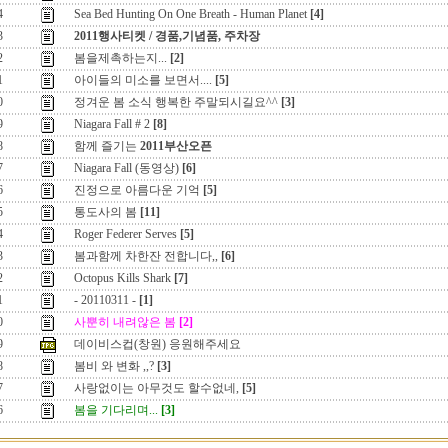
4
Sea Bed Hunting On One Breath - Human Planet
[4]
3
2011행사티켓 / 경품,기념품, 주차장
2
봄을제촉하는지...
[2]
1
아이들의 미소를 보면서....
[5]
0
정겨운 봄 소식 행복한 주말되시길요^^
[3]
9
Niagara Fall # 2
[8]
8
함께 즐기는
2011부산오픈
7
Niagara Fall (동영상)
[6]
6
진정으로 아름다운 기억
[5]
5
통도사의 봄
[11]
4
Roger Federer Serves
[5]
3
봄과함께 차한잔 전합니다,,
[6]
2
Octopus Kills Shark
[7]
1
- 20110311 -
[1]
0
사뿐히 내려않은 봄
[2]
9
데이비스컵(창원) 응원해주세요
8
봄비 와 변화 ,,?
[3]
7
사랑없이는 아무것도 할수없네,
[5]
6
봄을 기다리며...
[3]