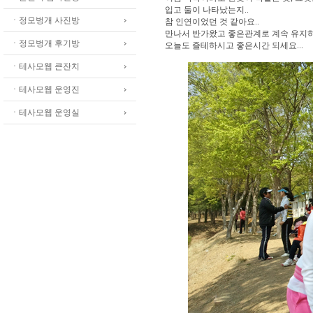
입고 둘이 나타났는지..
ㆍ정모벙개 사진방
참 인연이었던 것 같아요..
만나서 반가왔고 좋은관계로 계속 유지하
ㆍ정모벙개 후기방
오늘도 즐테하시고 좋은시간 되세요...
ㆍ테사모웹 큰잔치
ㆍ테사모웹 운영진
ㆍ테사모웹 운영실