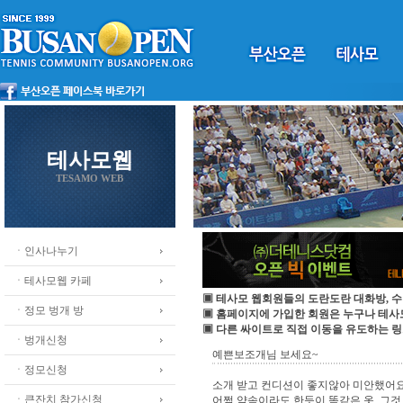
테사모웹
TESAMO WEB
ㆍ인사나누기
ㆍ테사모웹 카페
▣ 테사모 웹회원들의 도란도란 대화방, 수
ㆍ정모 벙개 방
▣ 홈페이지에 가입한 회원은 누구나 테
▣ 다른 싸이트로 직접 이동을 유도하는 링
ㆍ벙개신청
예쁜보조개님 보세요~
ㆍ정모신청
소개 받고 컨디션이 좋지않아 미안했어요
ㆍ큰잔치 참가신청
어쩜 약속이라도 한듯이 똑같은 옷, 그