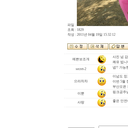
파일 :
조회 : 1829
작성 : 2011년 04월 19일 15:32:12
사진 넘 
예쁜보조개
쾌유 빕니다
넵!! 가
secret-2
이넘도 낑가
으라차차
이번 5월
부산오픈 
핑크공주님
이뿐
좋은 인연
사랑