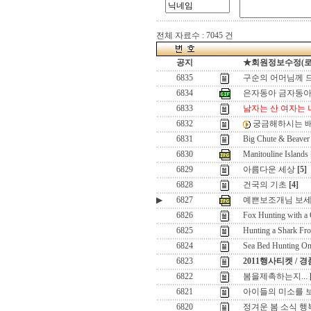
전체 자료수 : 7045 건
공지
★회원정보수정(로그인
6835
구순의 어머님께 
6834
은자동아 금자동
6833
남자는 산 여자는 
6832
궁금해하시는 배
6831
Big Chute & Beaver
6830
Manitouline Islands
6829
아름다운 세상
[5]
6828
건국의 기초
[4]
▶
6827
예쁜보조개님 보세
6826
Fox Hunting with a
6825
Hunting a Shark Fr
6824
Sea Bed Hunting On
6823
2011행사티켓 / 
6822
봄을제촉하는지...
6821
아이들의 미소를 보면
6820
정겨운 봄 소식 행