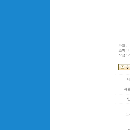
파일 :
조회 : 1
작성 : 2
겨
으