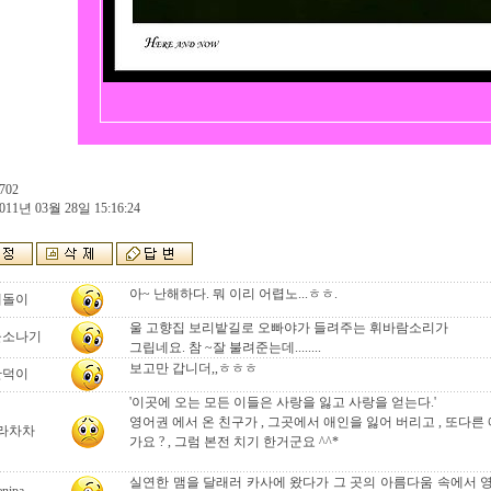
702
011년 03월 28일 15:16:24
아~ 난해하다. 뭐 이리 어렵노...ㅎㅎ.
테돌이
울 고향집 보리밭길로 오빠야가 들려주는 휘바람소리가
울소나기
그립네요. 참 ~잘 불려준는데........
보고만 갑니더,,ㅎㅎㅎ
만덕이
'이곳에 오는 모든 이들은 사랑을 잃고 사랑을 얻는다.'
영어권 에서 온 친구가 , 그곳에서 애인을 잃어 버리고 , 또다른
라차차
가요 ? , 그럼 본전 치기 한거군요 ^^*
실연한 맴을 달래러 카사에 왔다가 그 곳의 아름다움 속에서 