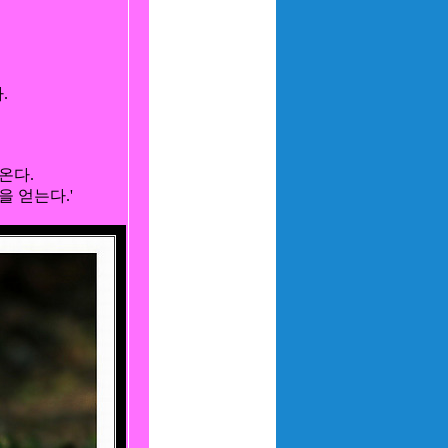


다.

 얻는다.'
