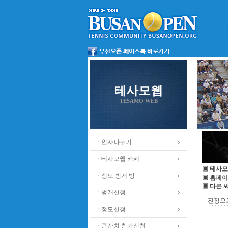
테사모웹
TESAMO WEB
ㆍ인사나누기
ㆍ테사모웹 카페
▣ 테사모
ㆍ정모 벙개 방
▣ 홈페이
▣ 다른 
ㆍ벙개신청
진정으
ㆍ정모신청
ㆍ큰잔치 참가신청