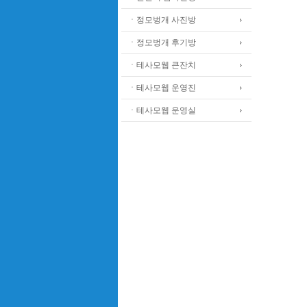
ㆍ정모벙개 사진방
ㆍ정모벙개 후기방
ㆍ테사모웹 큰잔치
ㆍ테사모웹 운영진
ㆍ테사모웹 운영실