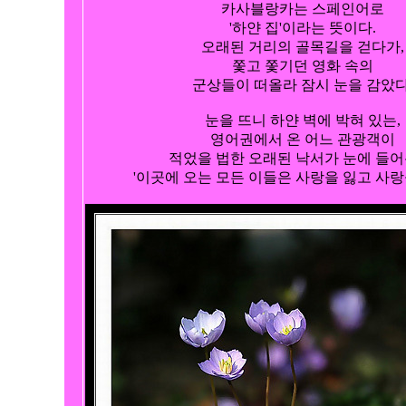
카사블랑카는 스페인어로

'하얀 집'이라는 뜻이다.

오래된 거리의 골목길을 걷다가,

쫓고 쫓기던 영화 속의

군상들이 떠올라 잠시 눈을 감았다.
눈을 뜨니 하얀 벽에 박혀 있는,

영어권에서 온 어느 관광객이

적었을 법한 오래된 낙서가 눈에 들어온
'이곳에 오는 모든 이들은 사랑을 잃고 사랑을