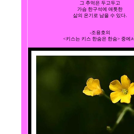
그 추억은 두고두고

가슴 한구석에 애틋한

삶의 온기로 남을 수 있다.

-조용호의

 <키스는 키스 한숨은 한숨> 중에서 