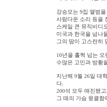
강승모는 9집 앨범을
사람다운 소리 등을
스케일 큰 뮤직비디오
미국과 한국을 넘나
그의 땀이 고스란히 
10년을 훌쩍 넘는 
수많은 고민과 방황을
지난해 9월 26일 대
다.
200석 모두 매진됐
그 때의 가슴 뭉클함