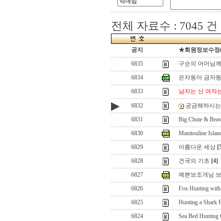
전체 자료수 : 7045 건
공지
★회원정보수정(로그
6835
구순의 어머님께
6834
은자동아 금자
6833
남자는 산 여자
▶
6832
궁금해하시는 
6831
Big Chute & Bea
6830
Manitouline Islan
6829
아름다운 세상
[
6828
건국의 기초
[4]
6827
예쁜보조개님 보
6826
Fox Hunting with
6825
Hunting a Shark 
6824
Sea Bed Hunting 