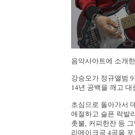
음악사아트에 소개한
강승모가 정규앨범 9
14년 공백을 깨고 대
초심으로 돌아가서 
애절하고 슬픈 락발라
촛불, 커피한잔 등 
리메이크곡 4곡을 포함