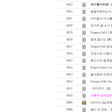
6823
2011행사티켓 /
6822
봄을제촉하는지..
6821
아이들의 미소를 
6820
정겨운 봄 소식
6819
Niagara Fall # 2
[
6818
함께 즐기는
20
6817
Niagara Fall (
6816
진정으로 아름다
6815
통도사의 봄
[11]
6814
Roger Federer Se
6813
봄과함께 차한잔
6812
Octopus Kills Sh
6811
- 20110311 -
[1]
6810
사뿐히 내려않은
6809
데이비스컵(창원
6808
봄비 와 변화 ,,?