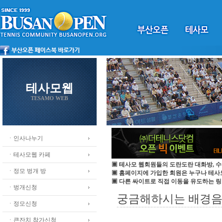
테사모웹
TESAMO WEB
ㆍ인사나누기
ㆍ테사모웹 카페
▣ 테사모 웹회원들의 도란도란 대화방, 수
ㆍ정모 벙개 방
▣ 홈페이지에 가입한 회원은 누구나 테
▣ 다른 싸이트로 직접 이동을 유도하는 링
ㆍ벙개신청
궁금해하시는 배경음악
ㆍ정모신청
ㆍ큰잔치 참가신청