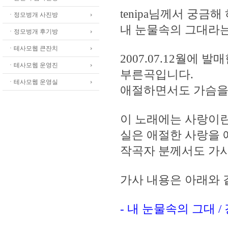
tenipa님께서 궁금
ㆍ정모벙개 사진방
내 눈물속의 그대라
ㆍ정모벙개 후기방
ㆍ테사모웹 큰잔치
2007.07.12월에
ㆍ테사모웹 운영진
부른곡입니다.
ㆍ테사모웹 운영실
애절하면서도 가슴을
이 노래에는 사랑이
실은 애절한 사랑을 
작곡자 분께서도 가
가사 내용은 아래와
- 내 눈물속의 그대 /