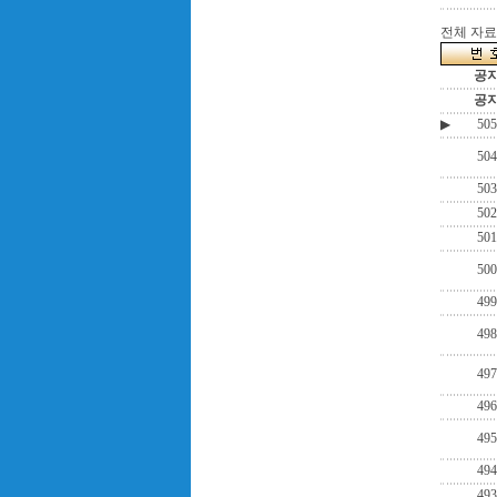
전체 자료수
공
공
▶
505
504
503
502
501
500
499
498
497
496
495
494
493