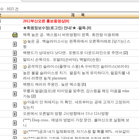
 : 1025 건
지
2012부산오픈 홍보동영상[0]
지
★회원정보수정(로그인) 안내!★ -필독-[0]
백쪽 높은 공.. 백스윙시 버트방향이 왼쪽.. 회전량 이용위해
높은 공.. 백슬라이스시는 왼쪽위에서 오른쪽아래로 [당기는] 스
윙
백핸드가 상대보다 낫다면.. 포핸드로 다운드라인으로 주면서
[2]
발리시 손목각도.. 포발리(손바닥), 백발리(손등)
공격적인 슬라이스(플랫식 스윙) & 수비적인 슬라이스(브러쉬)
높은 볼을 슬라이스로 치기.. 팔꿈치 높게 유지하다가, 팔꿈치를 내
려서 라켓면 높게 placement
백핸드 에러의 주원인.. 늦은 백스윙
[1]
무릎과 발끝(점프)로 타이밍을 맞추면, 강스윙을 해도 마음을 relax
가능
[2]
마음이 안 하애지는 지 확인.. 네트부터는 공에 고개가 고정되어
있는지
오픈에서 오른발의 방향..2시방향에서 11나 12시방향
(***) Deep cross.. 에넹의 방법이 가장 문안.. 볼머신으로 실험해 보
니
(*****)공과 내가 일체화되면, 자기스윙 할 확률 90%.. 서브같이
(***) 팔꿈치 고정을 2군데로 한정하면 오히려 편함