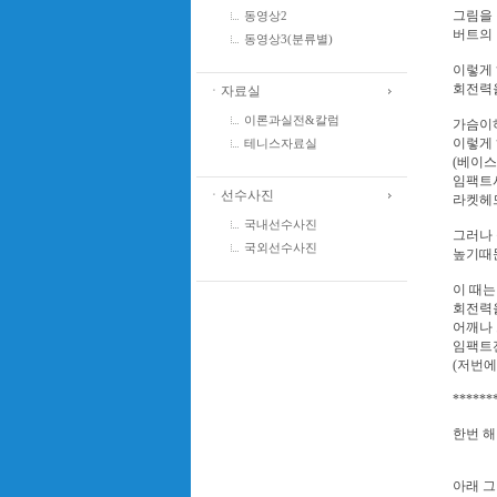
그림을 
동영상2
버트의 
동영상3(분류별)
이렇게 
회전력을
ㆍ자료실
이론과실전&칼럼
가슴이
이렇게 
테니스자료실
(베이스
임팩트시
ㆍ선수사진
라켓헤드
국내선수사진
그러나
국외선수사진
높기때
이 때는
회전력을
어깨나 
임팩트
(저번에
******
한번 해
아래 그