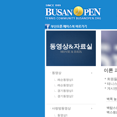
동영상&자료실
MOVIE & DATA
이론 과
ㆍ동영상
＊회원들
레슨동영상1
＊테니스
레슨동영상2
＊게시판
경기동영상1
경기동영상2
백쪽 높
백탑스핀
ㆍ사랑방동영상
백스윙을
동영상1