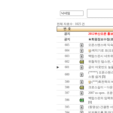
전체 자료수 : 1025 건
공지
2012부산오픈 홍보
공지
★회원정보수정(로그인
605
오픈스탠스에 익숙
604
벽치기로 포(오
603
백탑스핀시 네트위
602
위협적인 탑스핀, 
▶
601
공이 아웃빈도 높을 
(*****) 오픈
600
스윙 쉽게
[5]
599
(***)회전력의
598
크로스길이 = 다운드
597
2007 us open.. 조
백탑스핀의 임팩트
596
[1]
595
(동영상) 간결한 
594
빅포핸드를 할 때가