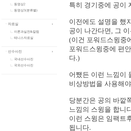
특히 경기중에 공이 
동영상2
동영상3(분류별)
이전에도 설명을 했지
ㆍ자료실
공이 나간다면, 그 
이론과실전&칼럼
(이건 포워드스윙중에
테니스자료실
포워드스윙중에 편안
ㆍ선수사진
다.)
국내선수사진
국외선수사진
어쨌든 이런 느낌이 
비상방법을 사용해야
당분간은 공의 바깥쪽
느낌의 스윙을 합니다
이런 스윙은 임팩트후
됩니다.