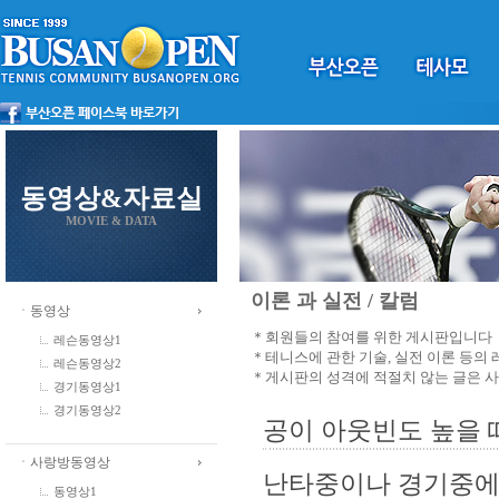
동영상&자료실
MOVIE & DATA
이론 과 실전 / 칼럼
ㆍ동영상
＊회원들의 참여를 위한 게시판입니다
레슨동영상1
＊테니스에 관한 기술, 실전 이론 등의
레슨동영상2
＊게시판의 성격에 적절치 않는 글은 
경기동영상1
경기동영상2
공이 아웃빈도 높을 때
ㆍ사랑방동영상
난타중이나 경기중에 
동영상1