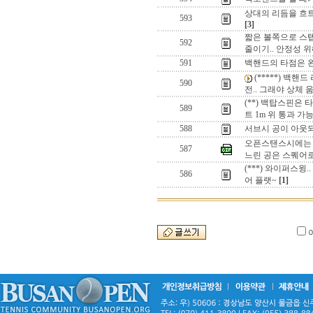
상대의 리듬을 흐트
593
[3]
짧은 볼쪽으로 스텝.
592
줄이기.. 안정성 
591
백핸드의 타점은 왼
(*****) 백핸
590
전.. 그래야 상체
(**) 백탑스핀은 
589
트 1m 위 통과 가
588
서브시 공이 아웃되
오픈스탠스시에는 리
587
느린 공은 스퀘어
(***) 와이퍼스윙
586
어 플랫~
[1]