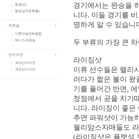
경기에서는 완승을 
동영상2
동영상3(분류별)
니다. 이들 경기를 
명하게 알 수 있습니
ㆍ자료실
이론과실전&칼럼
두 부류의 가장 큰 
테니스자료실
ㆍ선수사진
라이징샷
국내선수사진
이류 선수들은 랠리
국외선수사진
러다가 짧은 볼이 왔
기를 풀어간 반면, 
정점에서 공을 치기
니다. 라이징이 좋은
추면 파워샷이 가능하
월리암스자매들도 라
(라이징샷은 플랫성 