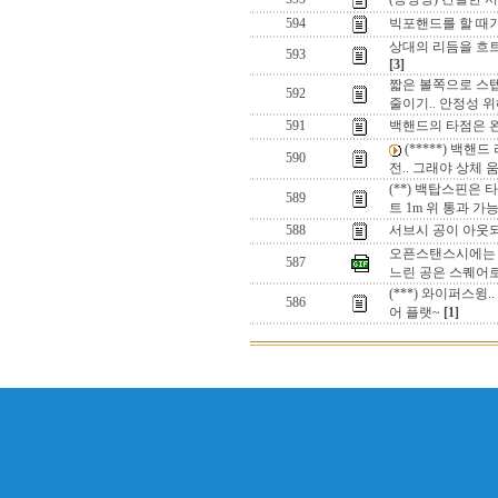
594
빅포핸드를 할 때가
상대의 리듬을 흐트
593
[3]
짧은 볼쪽으로 스텝.
592
줄이기.. 안정성 
591
백핸드의 타점은 왼
(*****) 백핸
590
전.. 그래야 상체
(**) 백탑스핀은 
589
트 1m 위 통과 가
588
서브시 공이 아웃되
오픈스탠스시에는 리
587
느린 공은 스퀘어
(***) 와이퍼스윙
586
어 플랫~
[1]