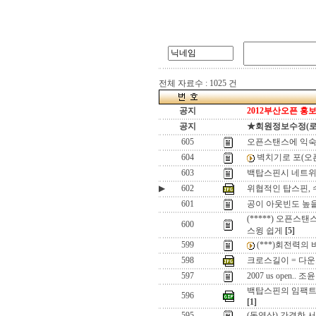
전체 자료수 : 1025 건
공지
2012부산오픈 홍보
공지
★회원정보수정(로그인
605
오픈스탠스에 익숙
604
벽치기로 포(오
603
백탑스핀시 네트위
▶
602
위협적인 탑스핀, 
601
공이 아웃빈도 높을 
(*****) 오픈
600
스윙 쉽게
[5]
599
(***)회전력의
598
크로스길이 = 다운드
597
2007 us open.. 조
백탑스핀의 임팩트
596
[1]
595
(동영상) 간결한 