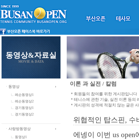
동영상&자료실
MOVIE & DATA
이론 과 실전 / 칼럼
ㆍ동영상
＊회원들의 참여를 위한 게시판입니다
레슨동영상1
＊테니스에 관한 기술, 실전 이론 등의
레슨동영상2
＊게시판의 성격에 적절치 않는 글은 
경기동영상1
경기동영상2
위협적인 탑스핀, 수
ㆍ사랑방동영상
에넹이 이번 us op
동영상1