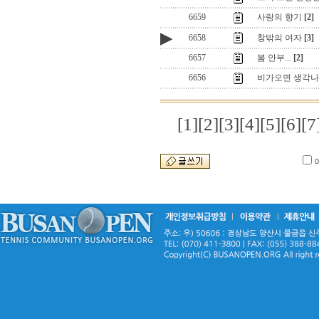
6659
사랑의 향기
[2]
▶
6658
창밖의 여자
[3]
6657
봄 안부...
[2]
6656
비가오면 생각나
[1]
[2]
[3]
[4]
[5]
[6]
[7