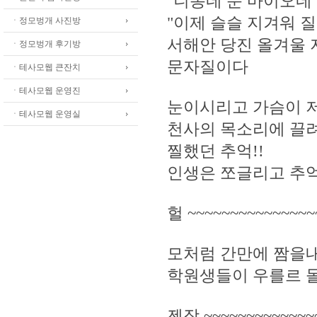
"니동네 눈 마이오네 옷
"이제 슬슬 지겨워 
ㆍ정모벙개 사진방
서해안 당진 올겨울
ㆍ정모벙개 후기방
문자질이다
ㆍ테사모웹 큰잔치
ㆍ테사모웹 운영진
눈이시리고 가슴이 
ㆍ테사모웹 운영실
천사의 목소리에 끌려
찔했던 추억!!
인생은 쪼글리고 추
헐 ~~~~~~~~~~~~~~~
모처럼 간만에 짬을내
학원생들이 우를르 
젠장 ~~~~~~~~~~~~~