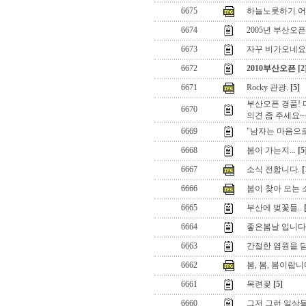
6675
하늘노릇하기 어
6674
2005년 부산오
6673
자꾸 비가오네요.
6672
2010부산오픈
[2
6671
Rocky 관광.
[5]
부산오픈 경품! 
6670
의견 좀 주세요~
6669
"남자는 마음으로
6668
봄이 가는지...
[5
6667
소식 전합니다.
[
6666
봄이 찾아 오는 소리
6665
부산에 벚꽃들..
6664
좋은봄날 입니다
6663
간절한 염원을 
6662
봄, 봄, 봄이랍
6661
목련꽃
[5]
6660
그저 그런 일상들,