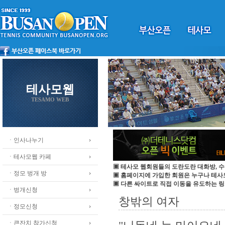
테사모웹
TESAMO WEB
ㆍ인사나누기
ㆍ테사모웹 카페
▣ 테사모 웹회원들의 도란도란 대화방, 수
ㆍ정모 벙개 방
▣ 홈페이지에 가입한 회원은 누구나 테
▣ 다른 싸이트로 직접 이동을 유도하는 링
ㆍ벙개신청
창밖의 여자
ㆍ정모신청
ㆍ큰잔치 참가신청