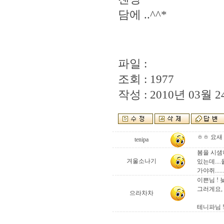
담에 ..^^*
파일 :
조회 : 1977
작성 : 2010년 03월 24
ㅎㅎ 요새
tenipa
봄을 시샘
겨울소나기
있는데...
가야쥐......
이쁜님 !
그러게요,
으라차차
테니파님 