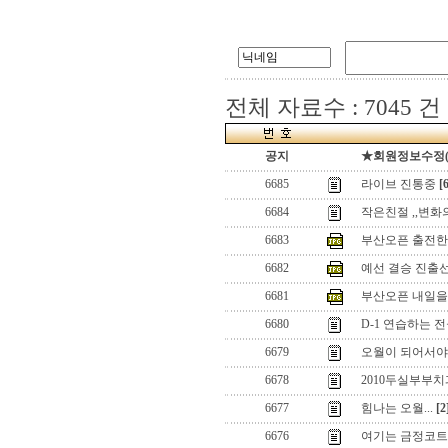
전체 자료수 : 7045 건
공지
★회원정보수정(로그
6685
라이브 진통중
[
6684
작은친절 ,,변화
6683
부산오픈 출전한 Rain
6682
예선 결승 진출
6681
부산오픈 내일을
6680
D-1 연습하는 
6679
오월이 되어서야.
6678
2010두실부부
6677
힘나는 오월...
[2
6676
여기는 금정코트 